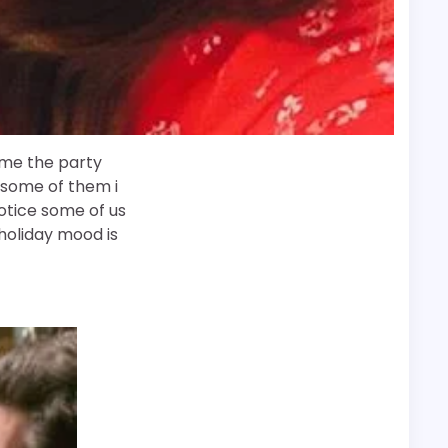
lame the party
y some of them i
notice some of us
 holiday mood is