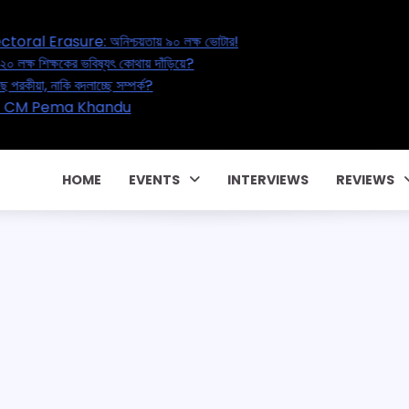
 অনিশ্চয়তায় ৯০ লক্ষ ভোটার!
ভবিষ্যৎ কোথায় দাঁড়িয়ে?
লাচ্ছে সম্পর্ক?
Pema Khandu
HOME
EVENTS
INTERVIEWS
REVIEWS