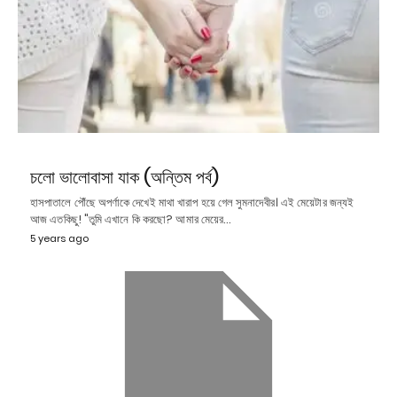
চলো ভালোবাসা যাক (অন্তিম পর্ব)
হাসপাতালে পৌঁছে অপর্ণাকে দেখেই মাথা খারাপ হয়ে গেল সুমনাদেবীর। এই মেয়েটার জন্যই
আজ এতকিছু! "তুমি এখানে কি করছো? আমার মেয়ের…
5 years ago