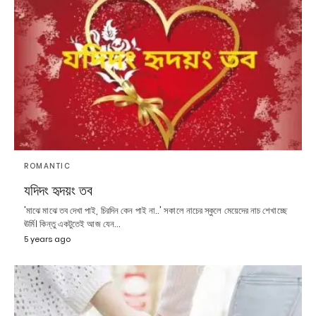
ROMANTIC
যদিদং হৃদয়ং তব
'মাঝে মাঝে তব দেখা পাই, চিরদিন কেন পাই না..' সকালে নাচের স্কুলে মেয়েদের নাচ শেখাচ্ছে
ঊর্মি। কিন্তু একটুতেই আজ যেন…
5 years ago