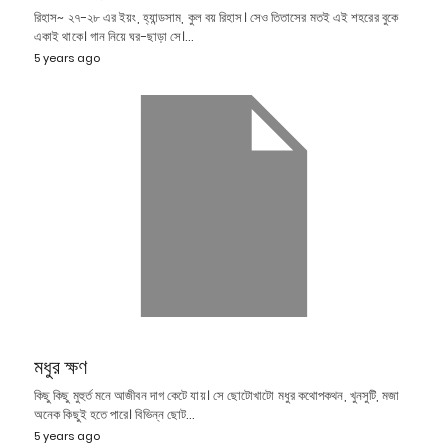
রিহাস~ ২৭-২৮ এর ইয়ং, হ্যান্ডসাম, কুল বয় রিহাস। সেও তিতাসের মতই এই শহরের বুকে
একাই থাকে। গান নিয়ে ঘর-ছাড়া সে।…
5 years ago
মধুর ক্ষণ
কিছু কিছু মুহুর্ত মনে আজীবন দাগ কেটে যায়। সে ছোটোখাটো মধুর কথোপকথন, খুনসুটি, মজা
অনেক কিছুই হতে পারে। বিভিন্ন ছোট…
5 years ago