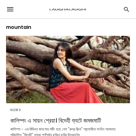
mountain
NEWS
কালিম্পং এ সায়ন শ্রেয়া। বিদেহী শ্যুটে জমজমাটি
কালিম্পং - এর বিভিন্ন জায়গায় শুটিং হয়ে গেল "রুদ্র ফিল্ম" প্রযোজিত সাহিন আকতার
পরিচালিত "বিদেহী" নামক পূর্ণদৈর্ঘ্য ছবির। ছবির চিত্রনাট্য…