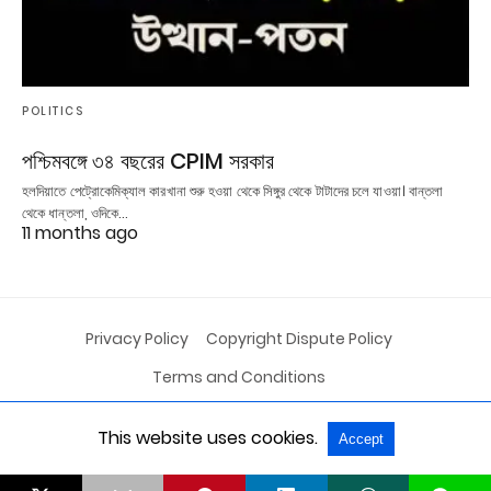
POLITICS
পশ্চিমবঙ্গে ৩৪ বছরের CPIM সরকার
হলদিয়াতে পেট্রোকেমিক্যাল কারখানা শুরু হওয়া থেকে সিঙ্গুর থেকে টাটাদের চলে যাওয়া। বান্তলা
থেকে ধান্তলা, ওদিকে…
11 months ago
Privacy Policy
Copyright Dispute Policy
Terms and Conditions
This website uses cookies.
Accept
All Rights Reserved
View Non-AMP Version