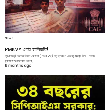
NEWS
PMKVY একটা জালিয়াতি!
প্রধানমন্ত্রী কৌশল বিকাশ যোজনা (PMKVY) চালু হয়েছিল এক বড় স্বপ্ন নিয়ে—দেশের
যুবসমাজকে দক্ষ করে তোলা,…
8 months ago