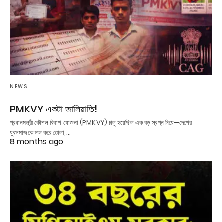
NEWS
PMKVY একটা জালিয়াতি!
প্রধানমন্ত্রী কৌশল বিকাশ যোজনা (PMKVY) চালু হয়েছিল এক বড় স্বপ্ন নিয়ে—দেশের
যুবসমাজকে দক্ষ করে তোলা,…
8 months ago