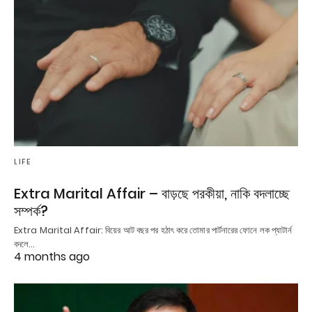
LIFE
Extra Marital Affair – বাড়ছে পরকীয়া, নাকি বদলাচ্ছে
সম্পর্ক?
Extra Marital Affair: বিয়ের আট বছর পর হঠাৎ করে তোমার পার্টনারের ফোনে লক প্যাটার্ন
বদলে…
4 months ago