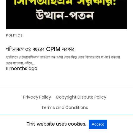
POLITICS
পশ্চিমবঙ্গে ৩৪ বছরের CPIM সরকার
হলদিয়াতে পেট্রোকেমিক্যাল কারখানা শুরু হওয়া থেকে সিঙ্গুর থেকে টাটাদের চলে যাওয়া। বান্তলা
থেকে ধান্তলা, ওদিকে…
11 months ago
Privacy Policy
Copyright Dispute Policy
Terms and Conditions
This website uses cookies.
Accept
All Rights Reserved
View Non-AMP Version