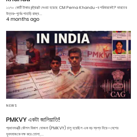
১২৭০ কোটি টাকার কন্ট্রাক্টে দেওয়া হয়েছে CM Pema Khandu -র পরিবারকেই? ভারতের
উত্তর-পূর্বের পাহাড়ি রাজ্য…
4 months ago
NEWS
PMKVY একটা জালিয়াতি!
প্রধানমন্ত্রী কৌশল বিকাশ যোজনা (PMKVY) চালু হয়েছিল এক বড় স্বপ্ন নিয়ে—দেশের
যুবসমাজকে দক্ষ করে তোলা,…