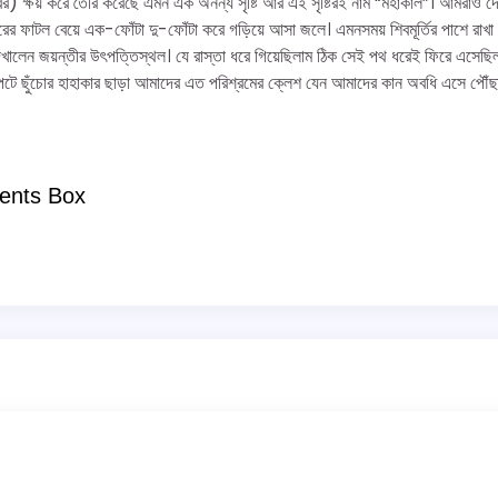
ের) ক্ষয় করে তৈরি করেছে এমন এক অনন্য সৃষ্টি আর এই সৃষ্টিরই নাম “মহাকাল”। আমরাও দেখ
 ফাটল বেয়ে এক-ফোঁটা দু-ফোঁটা করে গড়িয়ে আসা জলে। এমনসময় শিবমূর্তির পাশে রাখা ক
 দেখালেন জয়ন্তীর উৎপত্তিস্থল। যে রাস্তা ধরে গিয়েছিলাম ঠিক সেই পথ ধরেই ফিরে এসেছ
েটে ছুঁচোর হাহাকার ছাড়া আমাদের এত পরিশ্রমের ক্লেশ যেন আমাদের কান অবধি এসে পৌঁছা
ents Box