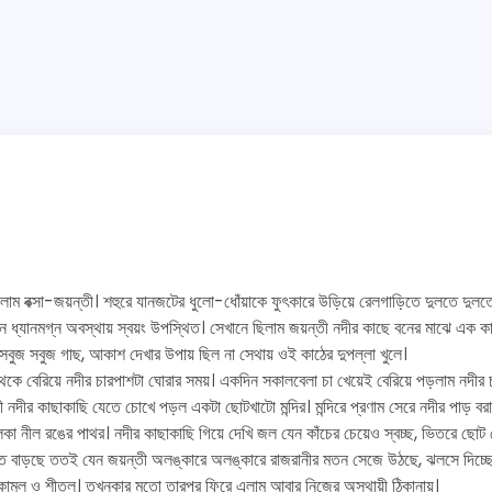
িলাম বক্সা-জয়ন্তী। শহুরে যানজটের ধুলো-ধোঁয়াকে ফুৎকারে উড়িয়ে রেলগাড়িতে দুলতে দু
ে ধ্যানমগ্ন অবস্থায় স্বয়ং উপস্থিত। সেখানে ছিলাম জয়ন্তী নদীর কাছে বনের মাঝে এক কা
বুজ সবুজ গাছ, আকাশ দেখার উপায় ছিল না সেথায় ওই কাঠের দুপল্লা খুলে।
েকে বেরিয়ে নদীর চারপাশটা ঘোরার সময়। একদিন সকালবেলা চা খেয়েই বেরিয়ে পড়লাম নদীর 
 নদীর কাছাকাছি যেতে চোখে পড়ল একটা ছোটখাটো মন্দির। মন্দিরে প্রণাম সেরে নদীর পাড় বরাব
লকা নীল রঙের পাথর। নদীর কাছাকাছি গিয়ে দেখি জল যেন কাঁচের চেয়েও স্বচ্ছ, ভিতরে ছোট 
 যত বাড়ছে ততই যেন জয়ন্তী অলঙ্কারে অলঙ্কারে রাজরানীর মতন সেজে উঠছে, ঝলসে দিচ্ছ
মল ও শীতল। তখনকার মতো তারপর ফিরে এলাম আবার নিজের অস্থায়ী ঠিকানায়।