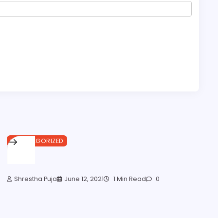
UNCATEGORIZED
শেষ চিঠি
Shrestha Puja
June 12, 2021
1 Min Read
0