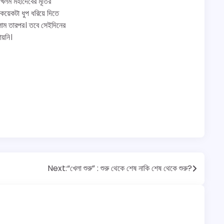
লম মহাদেবের মূর্তির
য়েকটা ধুপ ধরিয়ে দিতে
িলাম তারপর। তবে সেইদিনের
য়নি।
Next:
“খেলা শুরু” : শুরু থেকে শেষ নাকি শেষ থেকে শুরু?