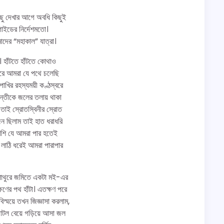
িছু দেখার আগে অবধি কিছুই
গাইডের নির্দেশমতো।
াদের “মহাকাল” যাত্রা।
 হাঁটতে হাঁটতে কোথাও
ণ করে আমরা যে পথে চলেছি
াখির রহস্যময়ী কণ্ঠস্বরে
়ন্তীকে জলের তলায় থাকা
তাই স্রোতস্বিনীর স্রোত
জন ছিলাম তাই হাত ধরাধরি
েশি যে আমরা পার হতেই
লাঠি ধরেই আমরা পারাপার
ি পাথুরে জমিতে একটা মই-এর
ষণের পথ হাঁটা। এতক্ষণ পরে
্ময়ে তখন জিজ্ঞাসা করলাম,
াটল বেয়ে গড়িয়ে আসা জল