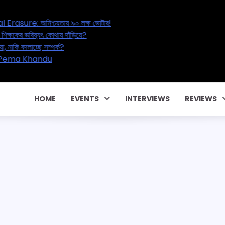
Bengal’s Great Electoral Erasure: অনিশ্চয়তায় ৯০ লক্ষ ভোটার!
’s Education Reset: ২০ লক্ষ শিক্ষকের ভবিষ্যৎ কোথায় দাঁড়িয়ে?
Marital Affair – বাড়ছে পরকীয়া, নাকি বদলাচ্ছে সম্পর্ক?
কোটি টাকার পারিবারিক কন্ট্রাক্টে! CM Pema Khandu
 একটা জালিয়াতি!
HOME
EVENTS
INTERVIEWS
REVIEWS