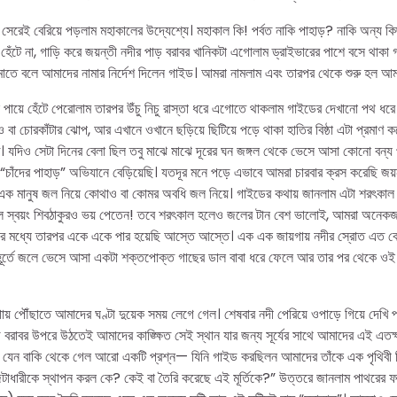
সেরেই বেরিয়ে পড়লাম মহাকালের উদ্যেশ্যে। মহাকাল কি! পর্বত নাকি পাহাড়? নাকি অন্য ক
েঁটে না, গাড়ি করে জয়ন্তী নদীর পাড় বরাবর খানিকটা এগোলাম ড্রাইভারের পাশে বসে থাকা 
ামাতে বলে আমাদের নামার নির্দেশ দিলেন গাইড। আমরা নামলাম এবং তারপর থেকে শুরু হল আম
ায়ে হেঁটে পেরোলাম তারপর উঁচু নিচু রাস্তা ধরে এগোতে থাকলাম গাইডের দেখানো পথ ধরে।
ও বা চোরকাঁটার ঝোপ, আর এখানে ওখানে ছড়িয়ে ছিটিয়ে পড়ে থাকা হাতির বিষ্ঠা এটা প্রমা
ত। যদিও সেটা দিনের বেলা ছিল তবু মাঝে মাঝে দূরের ঘন জঙ্গল থেকে ভেসে আসা কোনো বন্য প
 “চাঁদের পাহাড়” অভিযানে বেড়িয়েছি। যতদূর মনে পড়ে এভাবে আমরা চারবার ক্রস করেছি জয
এক মানুষ জল নিয়ে কোথাও বা কোমর অবধি জল নিয়ে। গাইডের কথায় জানলাম এটা শরৎকাল 
 দেখলে স্বয়ং শিবঠাকুরও ভয় পেতেন! তবে শরৎকাল হলেও জলের টান বেশ ভালোই, আমরা অনেক
ের মধ্যে তারপর একে একে পার হয়েছি আস্তে আস্তে। এক এক জায়গায় নদীর স্রোত এত ব
হূর্তে জলে ভেসে আসা একটা শক্তপোক্ত গাছের ডাল বাবা ধরে ফেলে আর তার পর থেকে ওই 
ায় পৌঁছাতে আমাদের ঘণ্টা দুয়েক সময় লেগে গেল। শেষবার নদী পেরিয়ে ওপাড়ে গিয়ে দেখ
়ি বরাবর উপরে উঠতেই আমাদের কাঙ্ক্ষিত সেই স্থান যার জন্য সূর্যের সাথে আমাদের এই এতক্
ও যেন বাকি থেকে গেল আরো একটি প্রশ্ন— যিনি গাইড করছিলন আমাদের তাঁকে এক পৃথিবী বিস
জটাধারীকে স্থাপন করল কে? কেই বা তৈরি করেছে এই মূর্তিকে?” উত্তরে জানলাম পাথরের ফ