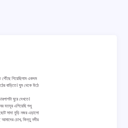
লতে পৌঁছে গিয়েছিলাম একদম
ঠের বাড়িতে। ঘুম থেকে উঠে
চারপাশটা ঘুরে দেখতে।
র যতদূর এগিয়েছি শুধু
ছোট সাদা নুড়ি নজর এড়ালো
ে আমাদের চোখ, কিন্তু নদীর