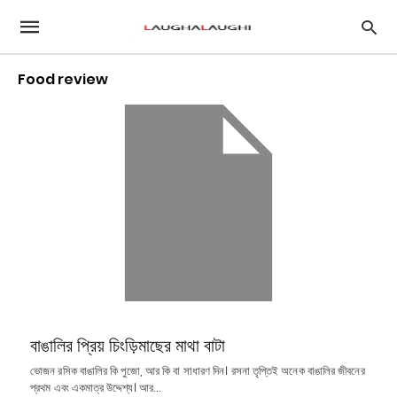
Food review
বাঙালির প্রিয় চিংড়িমাছের মাথা বাটা
ভোজন রসিক বাঙালির কি পুজো, আর কি বা সাধারণ দিন। রসনা তৃপ্তিই অনেক বাঙালির জীবনের
প্রথম এবং একমাত্র উদ্দেশ্য। আর…