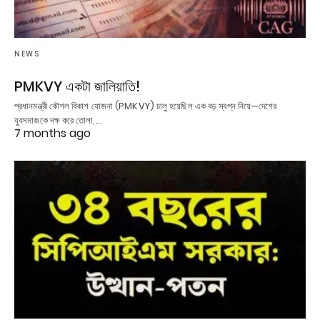
NEWS
PMKVY একটা জালিয়াতি!
প্রধানমন্ত্রী কৌশল বিকাশ যোজনা (PMKVY) চালু হয়েছিল এক বড় স্বপ্ন নিয়ে—দেশের
যুবসমাজকে দক্ষ করে তোলা,…
7 months ago