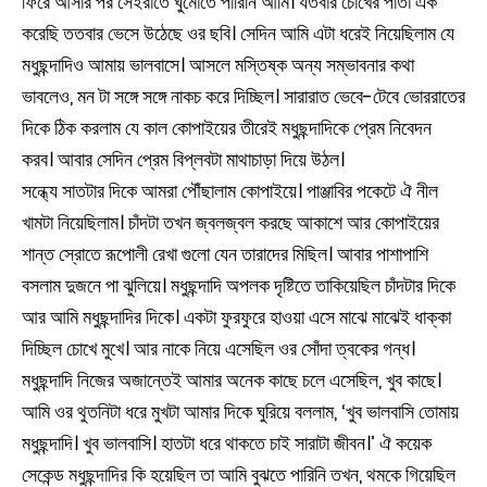
ফিরে আসার পর সেইরাতে ঘুমোতে পারিনি আমি। যতবার চোখের পাতা এক
করেছি ততবার ভেসে উঠেছে ওর ছবি। সেদিন আমি এটা ধরেই নিয়েছিলাম যে
মধুছন্দাদিও আমায় ভালবাসে। আসলে মস্তিষ্ক অন্য সম্ভাবনার কথা
ভাবলেও, মন টা সঙ্গে সঙ্গে নাকচ করে দিচ্ছিল। সারারাত ভেবে-টেবে ভোররাতের
দিকে ঠিক করলাম যে কাল কোপাইয়ের তীরেই মধুছন্দাদিকে প্রেম নিবেদন
করব। আবার সেদিন প্রেম বিপ্লবটা মাথাচাড়া দিয়ে উঠল।
সন্ধ্যে সাতটার দিকে আমরা পৌঁছালাম কোপাইয়ে। পাঞ্জাবির পকেটে ঐ নীল
খামটা নিয়েছিলাম। চাঁদটা তখন জ্বলজ্বল করছে আকাশে আর কোপাইয়ের
শান্ত স্রোতে রূপোলী রেখা গুলো যেন তারাদের মিছিল। আবার পাশাপাশি
বসলাম দুজনে পা ঝুলিয়ে। মধুছন্দাদি অপলক দৃষ্টিতে তাকিয়েছিল চাঁদটার দিকে
আর আমি মধুছন্দাদির দিকে। একটা ফুরফুরে হাওয়া এসে মাঝে মাঝেই ধাক্কা
দিচ্ছিল চোখে মুখে। আর নাকে নিয়ে এসেছিল ওর সোঁদা ত্বকের গন্ধ।
মধুছন্দাদি নিজের অজান্তেই আমার অনেক কাছে চলে এসেছিল, খুব কাছে।
আমি ওর থুতনিটা ধরে মুখটা আমার দিকে ঘুরিয়ে বললাম, ‘খুব ভালবাসি তোমায়
মধুছন্দাদি। খুব ভালবাসি। হাতটা ধরে থাকতে চাই সারাটা জীবন।’ ঐ কয়েক
সেকেন্ড মধুছন্দাদির কি হয়েছিল তা আমি বুঝতে পারিনি তখন, থমকে গিয়েছিল