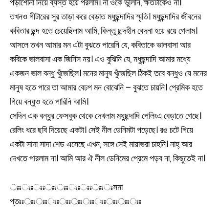
পড়াশোনা নিয়ে ব্যস্ত হয়ে পরলাম। না ওকে ভুলিনি, ক্ষতটাকেও না।
তখনও গীটারের সুর তাড়া করে বেড়াত মধুছন্দাদির স্মৃতি। মধুছন্দাদির জীবনের
কবিতার ছন্দ হতে চেয়েছিলাম আমি, কিন্তু ছন্দহীন বেদনা হয়ে রয়ে গেলাম।
আসলে তখন আমার মন এটা বুঝতে পারেনি যে, কবিতাকে ভালবাসা আর
কবিকে ভালবাসা এক জিনিস নয়। এও বুঝিনি যে, মধুছন্দাদি আমার মধ্যে
একজন ভাল বন্ধু খুঁজেছিল। মনের মানুষ খুঁজেছিল ঠিকই তবে বন্ধুও যে মনের
মানুষ হতে পারে তা আমার বেঢপ মন বোঝেনি – বুঝতে চায়নি। প্রেমিক হতে
গিয়ে বন্ধুও হতে পারিনি আমি।
সেদিন এক বন্ধুর ফেসবুক থেকে দেখলাম মধুছন্দাদি পেলিংএ বেড়াতে গেছে।
রেলিং ধরে ছবি দিয়েছে একটা। সেই নীল ডেনিমটা পড়েছে। রঙ চটে গিয়ে
একটা সাদা সাদা শেড এসেছে এখন, সঙ্গে সেই মায়াভরা চাহনি। নাহ্ আর
দেখতে পারলাম না। আমি আর ঐ নীল ডেনিমের প্রেমে পড়ব না, কিছুতেই না।
ঃঃঃঃঃঃঃঃঃঃঃঃঃঃঃঃঃসমা
প্তঃঃঃঃঃঃঃঃঃঃঃঃঃঃঃঃঃঃঃঃঃঃ