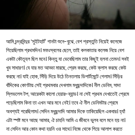
আমি চন্দ্রবিন্দুর ‘সুইটহার্ট’ গানটা শুনে-বুঝে, বেশ প্রস্তুতি নিয়েই কলেজে
গিয়েছিলাম প্রথমদিন। মফঃস্বলের ছেলে, তাই কলকাতার কলেজ নিয়ে বেশ
একটা কৌতূহল ছিল মনে। কিন্তু যা ভেবেছিলাম তার কিছুই হলনা তেমন। সবই
খুব সাধারণ। যে যার মত আড্ডা মারছে, প্রেম করছে, কেউ ক্লাস করছে কেউ
করছে না। যাই হোক, সিঁড়ি দিয়ে উঠে তিনতলায় ডিপার্টমেন্টে গেলাম। সিঁড়ির
বাঁদিকের কোণটায় সেই প্রথমবার দেখলাম মধুছন্দাদিকে। নীল ডেনিম, সাদা
স্লিভলেস টপ, আরেকটা কালো হেয়ার-ব্যান্ড। না সেই প্রথম দেখাতেই প্রেমে
পড়েছিলাম কিনা তা এখন আর মনে নেই। তবে ঐ নীল ডেনিমটার প্রেমে
অবশ্যই পরেছিলাম। সেদিন মধুছন্দাদি আমার দিকে তাকিয়েছিল একবার। হ্যাঁ
এটা স্পষ্ট মনে আছে আমার, ঐ চাহনি আমি এ জীবনে ভুলব বলে মনে হয় না।
না সেদিন আর কোন কথা হয়নি ওর সাথে। নিজে থেকে গিয়ে আলাপ করতে