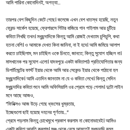
আমি পারিনা কোনোদিনই, অগত্যা…
তারপর বেশ কিছুদিন কেটে গেছে। কলেজে এখন বেশ ধাতস্থ হয়েছি, নতুন
ফ্রেন্ড সার্কেল হয়েছে, ফ্রেশারসে গিটার বাজিয়ে গান গাইলাম আর চুটিয়ে
কবিতা লিখছি তখন। মধুছন্দাদিকে কিন্তু আমি রোজই দেখতাম চুপিচুপি, কথা
হতনা বেশি। ও আমাকে দেখত কিনা জানিনা, না ই হবে। আমি জমিয়ে আলাপ
করতে চাইছিলাম, মন চাইছিল ওকে চিনতে, জানতে; কিন্তু সুযোগ হচ্ছিল না।
মাসখানেক পর সুযোগ এলো। যাদবপুরে একটা কবিতাপাঠ প্রতিযোগিতার জন্য
ডিপার্টমেন্টের ফার্স্ট ইয়ার থেকে আমি আর সেকেন্ড ইয়ার থেকে পাঠানো হল
মধুছন্দাদিকে। আমি এতদিন জানতাম না যে ও কবিতা লেখে। কিন্তু সেদিন
মধুছন্দাদির কবিতা শুনে আমি অফিসিয়ালি ওর প্রেমে পড়ে গেলাম। দুটো লাইন
মনে আছে আজও,
″ফিনিক্সও আজ উড়ে গেছে ধ্বংসের ধুম্রতায়,
ইচ্ছেগুলো ছাই হয়েছে দহনের পূর্ণতায়…″
প্রেমে পড়লাম কিন্তু চোখেমুখে প্রকাশ করলাম না কোনোভাবেই। আমিও
একটা কবিতা আবৃতি করলাম। মঞ্চ থেকে নেমে আসতেই মধুছন্দাদি বলল,