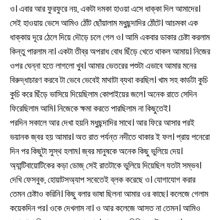
ও। এবার আর ফুরফুরে নয়, একটা দমকা হাওয়া এসে ধাক্কা দিল আমাদের।
সেই হাওয়ায় ভেসে আমিও ঠোঁট ছোঁয়ালাম মধুছন্দাদির ঠোঁটে। আচমকা এক
ধাক্কায় দূরে ঠেলে দিয়ে দৌড়ে চলে গেল ও। আমি একবার ডাকার চেষ্টা করলাম
কিন্তু পারলাম না। একটা তীব্র অপরাধ বোধ ছিঁড়ে খেতে থাকল আমায়। নিজের
ওপর ঘেন্না হতে লাগলো খুব। আমার ভেতরের পশুটা এভাবে আমার মনের
বিরুদ্ধাচারণ করবে টা ভেবে ভেবেই মাথাটা ব্যথা করছিল। খাম সহ কার্ডটা কুচি
কুচি করে ছিঁড়ে ভাসিয়ে দিয়েছিলাম কোপাইয়ের জলে। অনেক রাতে সেদিন
ফিরেছিলাম আমি। নিজেকে ক্ষমা করতে পারছিলাম না কিছুতেই।
পরদিন সকালে আর দেখা হয়নি মধুছন্দাদির সাথে। আর ফিরে আসার পরই
ভয়ানক জ্বর হয় আমার। অত রাত পর্যন্ত নদীতে থাকার ই ফল। প্রায় পনেরো
দিন পর কিছুটা সুস্থ হলাম। জ্বর মানুষকে অনেক কিছু ভুলিয়ে দেয়।
অ্যান্টিবায়োটিকের কড়া ডোজ্ সেই রাতটাকে ভুলিয়ে দিয়েছিল যতটা সম্ভব।
দেখি ফেসবুক, হোয়াটসঅ্যাপ সবেতেই ব্লক করেছে ও। যোগাযোগ করার
তেমন চেষ্টাও করিনি। কিছু বলার ভাষা ছিলনা আমার ওর কাছে। কলেজে গেলাম
কয়েকদিন পর। ওকে দেখলাম না। ও আর কলেজে আসত না তেমন। আমিও