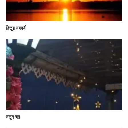
রিতুর নববর্ষ
নতুন ঘর