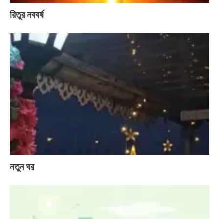
রিতুর নববর্ষ
নতুন ঘর