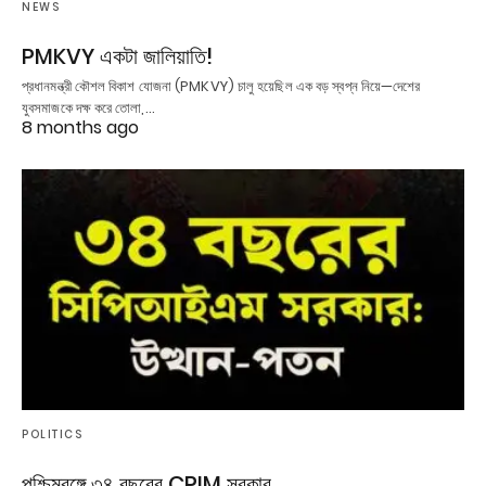
NEWS
PMKVY একটা জালিয়াতি!
প্রধানমন্ত্রী কৌশল বিকাশ যোজনা (PMKVY) চালু হয়েছিল এক বড় স্বপ্ন নিয়ে—দেশের
যুবসমাজকে দক্ষ করে তোলা,…
8 months ago
POLITICS
পশ্চিমবঙ্গে ৩৪ বছরের CPIM সরকার