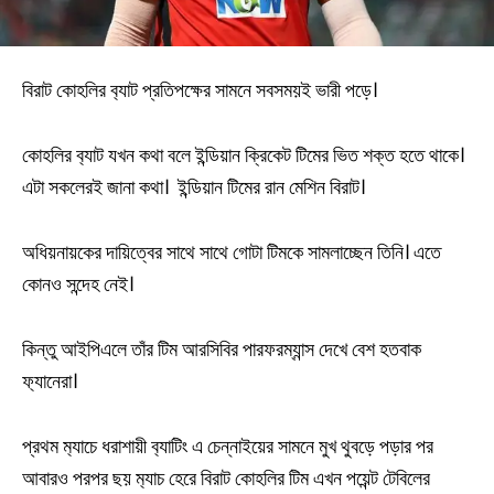
বিরাট কোহলির ব‍্যাট প্রতিপক্ষের সামনে সবসময়ই ভারী পড়ে।
কোহলির ব‍্যাট যখন কথা বলে ইন্ডিয়ান ক্রিকেট টিমের ভিত শক্ত হতে থাকে।
এটা সকলেরই জানা কথা। ইন্ডিয়ান টিমের রান মেশিন বিরাট।
অধিয়নায়কের দায়িত্বের সাথে সাথে গোটা টিমকে সামলাচ্ছেন তিনি‌। এতে
কোনও সন্দেহ নেই।
কিন্তু আইপিএলে তাঁর টিম আরসিবির পারফরম্যান্স দেখে বেশ হতবাক
ফ‍্যানেরা।
প্রথম ম‍্যাচে ধরাশায়ী ব‍্যাটিং এ চেন্নাইয়ের সামনে মুখ থুবড়ে পড়ার পর
আবারও পরপর ছয় ম‍্যাচ হেরে বিরাট কোহলির টিম এখন পয়েন্ট টেবিলের