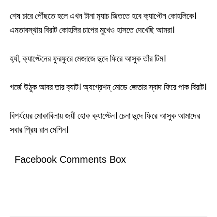
শেষ চারে পৌঁছতে হলে এখন টানা ম‍্যাচ জিততে হবে ক‍্যাপ্টেন কোহলিকে।
এমতাবস্থায় বিরাট কোহলির চাপের মুখেও হাসতে দেখেছি আমরা।
হ‍্যাঁ, ক‍্যাপ্টেনের ফুরফুরে মেজাজে ছন্দে ফিরে আসুক তাঁর টিম।
গর্জে উঠুক আবর তার ব‍্যাট। অ্যগ্রেশন্ মোডে জেতার স্বাদ ফিরে পাক বিরাট।
বিপর্যয়ের মোকাবিলায় জয়ী হোক ক‍্যাপ্টেন। চেনা ছন্দে ফিরে আসুক আমাদের
সবার প্রিয় রান মেশিন।
Facebook Comments Box