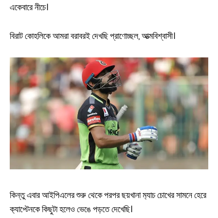
একেবারে নীচে।
বিরাট কোহলিকে আমরা বরাবরই দেখছি প্রাণোচ্ছল, আত্মবিশ্বাসী।
কিন্তু এবার আইপিএলের শুরু থেকে পরপর ছয়খানা ম‍্যাচ চোখের সামনে হেরে
ক‍্যাপ্টেনকে কিছুটা হলেও ভেঙে পড়তে দেখেছি।