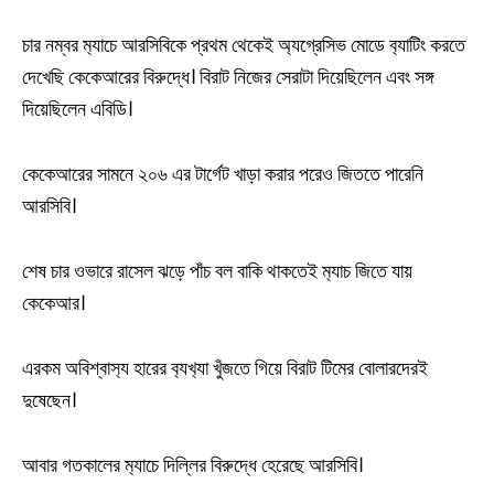
চার নম্বর ম‍্যাচে আরসিবিকে প্রথম থেকেই অ্যগ্রেসিভ মোডে ব‍্যাটিং করতে
দেখেছি কেকেআরের বিরুদ্ধে। বিরাট নিজের সেরাটা দিয়েছিলেন এবং সঙ্গ
দিয়েছিলেন এবিডি।
কেকেআরের সামনে ২০৬ এর টার্গেট খাড়া করার পরেও জিততে পারেনি
আরসিবি।
শেষ চার ওভারে রাসেল ঝড়ে পাঁচ বল বাকি থাকতেই ম‍্যাচ জিতে যায়
কেকেআর।
এরকম অবিশ্বাস‍্য হারের ব‍্যখ‍্যা খুঁজতে গিয়ে বিরাট টিমের বোলারদেরই
দুষেছেন।
আবার গতকালের ম‍্যাচে দিল্লির বিরুদ্ধে হেরেছে আরসিবি।