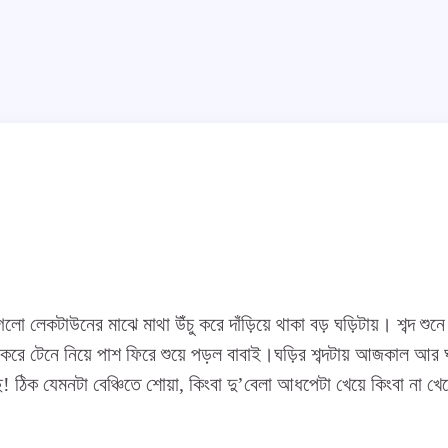
ো লেকটাউনের মাঝে মাথা উঁচু করে দাঁড়িয়ে থাকা বড় ঘড়িটায়। শব্দ শুনে ব
রে টেনে নিয়ে পাশ ফিরে শুয়ে পড়ল বাবাই।ঘড়ির শব্দটায় আজকাল আর
 ঠিক যেমনটা বেঞ্চিতে শোয়া, কিংবা দু’বেলা আধপেটা খেয়ে কিংবা না খে