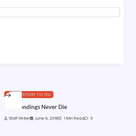
I GOT A STORY TO TELL
Few Bondings Never Die
Staff Writer
June 6, 2018
1 Min Read
0