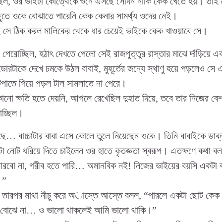
 ছিল, ওর ভাইটা কোত্থেকে শুনে এসছে সেদিন নাকি কেক খেতে হয়। তাই 
ুতে ওকে বোঝাতে পারেনি কেক কেনার সামর্থ্য ওদের নেই।
়েই সে ঠিক করল মালিকের থেকে ধার চেয়েই ভাইকে কেক খাওয়াবে সে।
পেরোচ্ছিল, হঠাৎ দেখতে পেলো সেই রাজপুত্তুর রাস্তার মাঝে দাঁড়িয়ে এ
ডোরটাকে দেখে চমকে উঠল বাবাই, মুহূর্তের জন্যে স্থাণু হয়ে পড়লেও সে
ুটপাতে গিয়ে পড়ল টাল সামলাতে না পেরে।
কোনো ক্ষতি হতে দেয়নি, আগলে রেখেছিল দুহাত দিয়ে, তবে তার নিজের ব
াচ্ছিল।
েছে… বাচ্চাটার বাবা এসে কোলে তুলে নিয়েছেন ওকে। তিনি বাবাইকে ডাক্
টা নোট ধরিয়ে দিতে চাইলেন ওর হাতে কৃতজ্ঞতা স্বরূপ। এতক্ষণে কথা 
ারবো না, গরীব হতে পারি… অমানবিক নই! নিজের ভাইয়ের বয়সি একটা বাচ্
।”
তারপর মাথা নীচু করে অাস্তে আস্তে বলল, “পারলে একটা ছোট কেক 
 বোঝে না… ও ভালো থাকলেই আমি ভালো থাকি।”