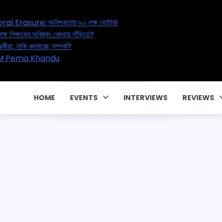
est Bengal’s Great Electoral Erasure: অনিশ্চয়তায় ৯০ লক্ষ ভোটার!
ndia’s Education Reset: ২০ লক্ষ শিক্ষকের ভবিষ্যৎ কোথায় দাঁড়িয়ে?
tra Marital Affair – বাড়ছে পরকীয়া, নাকি বদলাচ্ছে সম্পর্ক?
২৭০ কোটি টাকার পারিবারিক কন্ট্রাক্টে! CM Pema Khandu
MKVY একটা জালিয়াতি!
HOME
EVENTS
INTERVIEWS
REVIEWS