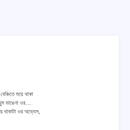
েঞ্চিতে শুয়ে থাকা
 ঘুম ভাঙেনা ওর…
য়ে থাকাটা ওর অভ্যেস,