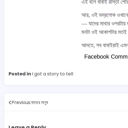
এই বলে বাবাই রাস্তা পেরি
আর, ওই ভদ্রলোক ওখানেই 
— যাদের মাথার ওপরটায় 
মনটা ওই আকাশটার মতই 
আদতে, সব বাবাইরাই এমন হ
Facebook Comm
Posted in
I got a story to tell
Post
Previous:
কাছের মানুষ
navigation
Leave a Reply