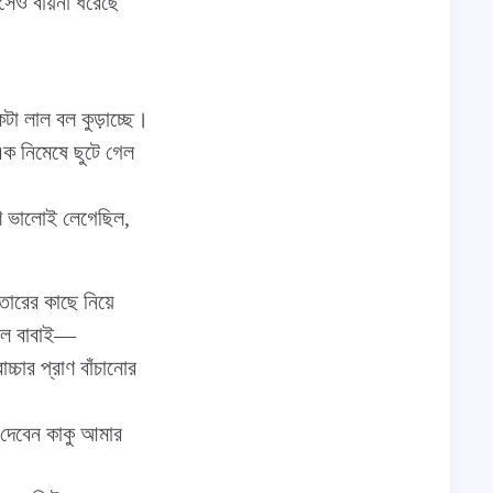
সেও বায়না ধরেছে
কটা লাল বল কুড়াচ্ছে।
 এক নিমেষে ছুটে গেল
েশ ভালোই লেগেছিল,
তারের কাছে নিয়ে
বলল বাবাই—
চার প্রাণ বাঁচানোর
দেবেন কাকু আমার