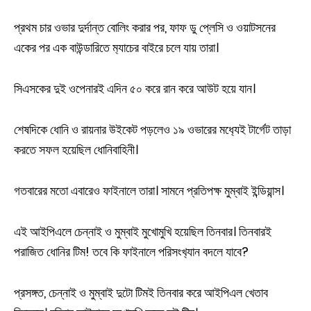
প্রথম চার ওভার দুর্দান্ত বোলিং করার পর, ফাফ ডু প্লেসি ও ওয়াটসনের
একের পর এক বাউন্ডারিতে ম‍্যাচের বাইরে চলে যায় তারা।
সিএসকের দুই ওপেনারই এদিন ৫০ করে রান করে আউট হয়ে যান।
শেষদিকে ধোনি ও রায়নার উইকেট পড়লেও ১৯ ওভারের মধ‍্যেই টার্গেট তাড়া
করতে সফল হয়েছিল ধোনিবাহিনী।
গতবারের মতো এবারেও ফাইনালে তারা। সামনে প্রতিপক্ষ মুম্বাই ইন্ডিয়ান্স।
এই আইপিএলে চেন্নাই ও মুম্বাই মুখোমুখি হয়েছিল তিনবার। তিনবারই
পরাজিত ধোনির টিম! তবে কি ফাইনালে পরিসংখ‍্যান বদলে যাবে?
প্রসঙ্গত, চেন্নাই ও মুম্বাই দুটো টিমই তিনবার করে আইপিএল খেতাব