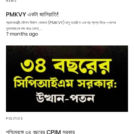
NEWS
PMKVY একটা জালিয়াতি!
প্রধানমন্ত্রী কৌশল বিকাশ যোজনা (PMKVY) চালু হয়েছিল এক বড় স্বপ্ন নিয়ে—দেশের
যুবসমাজকে দক্ষ করে তোলা,…
7 months ago
POLITICS
পশ্চিমবঙ্গে ৩৪ বছরের CPIM সরকার