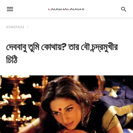
HOMEPAGE
দেববাবু তুমি কোথায়? তার বৌ চন্দ্রমুখীর
চিঠি