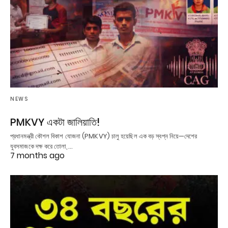
NEWS
PMKVY একটা জালিয়াতি!
প্রধানমন্ত্রী কৌশল বিকাশ যোজনা (PMKVY) চালু হয়েছিল এক বড় স্বপ্ন নিয়ে—দেশের
যুবসমাজকে দক্ষ করে তোলা,…
7 months ago