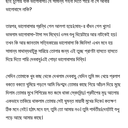
ছাই চুলোয় যাক ভালোবাসা। যে সামান্য গহনা দিতে পারে না সে আবার
ভালোবাসে নাকি?
তারপর, ভালোবাসার গ্রন্থি গেল আলগা হয়ে।মোহ-র বাঁধন গেল খুলে।
ভাবলাম ভালোবাসা-টাসা সব মিথ্যে। ওসব শুধু থিয়েটারে আর নাটকেই হয়।
তখন কি আর জানতাম সত্যিকারের ভালোবাসা কি জিনিস! এখন মনে হয়
সামান্য মাথাব্যথাটুকু সারিয়ে তোলার জন্য এই তুচ্ছ প্রাণটা হাসতে হাসতে
দিয়ে দিতে পারি দেববাবু।এই পোড়া ভালোবাসার দিব্যি।
সেদিন তোমাকে খুব কাছ থেকে দেখলাম দেববাবু, যেদিন তুমি মদ খেয়ে প্রলাপ
বকতে বকতে ঘুমিয়ে পড়লে আমি নিঃশব্দে তোমার কাছে গিয়ে আঁচল দিয়ে মুছে
দিলাম তোমার মুখে শিশিরের মত জমে থাকা স্বেদবিন্দু। প্রদীপের মৃদু আলোয়
একভাবে তাকিয়ে থাকলাম তোমার সেই ঘুমন্ত মায়াবী মুখের দিকে। কতক্ষণ
ঠিক মনে নেই। হঠাৎ মনে হল, তুমি তো আমার নও। তুমি পার্বতীর।দেহটাই শুধু
পড়ে আছে আমার কাছে।