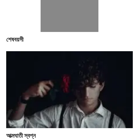
শেষবয়সী
আত্মঘাতী স্বপ্ন