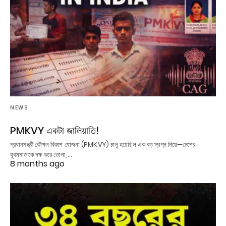
NEWS
PMKVY একটা জালিয়াতি!
প্রধানমন্ত্রী কৌশল বিকাশ যোজনা (PMKVY) চালু হয়েছিল এক বড় স্বপ্ন নিয়ে—দেশের
যুবসমাজকে দক্ষ করে তোলা,…
8 months ago