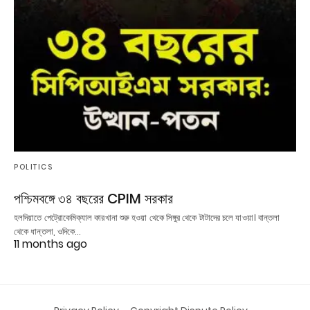
POLITICS
পশ্চিমবঙ্গে ৩৪ বছরের CPIM সরকার
হলদিয়াতে পেট্রোকেমিক্যাল কারখানা শুরু হওয়া থেকে সিঙ্গুর থেকে টাটাদের চলে যাওয়া। বান্তলা
থেকে ধান্তলা, ওদিকে…
11 months ago