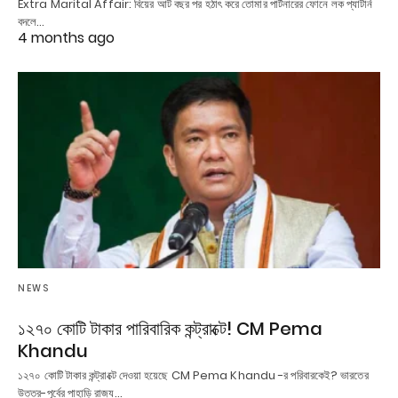
Extra Marital Affair: বিয়ের আট বছর পর হঠাৎ করে তোমার পার্টনারের ফোনে লক প্যাটার্ন
বদলে…
4 months ago
NEWS
১২৭০ কোটি টাকার পারিবারিক কন্ট্রাক্টে! CM Pema
Khandu
১২৭০ কোটি টাকার কন্ট্রাক্টে দেওয়া হয়েছে CM Pema Khandu -র পরিবারকেই? ভারতের
উত্তর-পূর্বের পাহাড়ি রাজ্য…