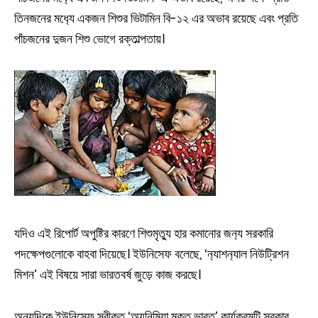
তিনজনের মধ‍্যে একজন শিশুর ভিটামিন বি-১২ এর অভাব রয়েছে এবং প্রতি
পাঁচজনের দুজন শিশু ভোগে রক্তাল্পতায়।
যদিও এই রিপোর্ট অপুষ্টির কারণে শিশুমৃত্যু হার কমানোর জন‍্য সরকারি
পদক্ষেপগুলোকে বাহবা দিয়েছে। ইউনিসেফ বলেছে, ‘ন‍্যাশন‍্যাল নিউট্রিশন
মিশন’ এই বিষয়ে সারা ভারতবর্ষ জুড়ে কাজ করছে।
অন‍্যদিকে ইউনিসেফ স্বীকৃত ‘অ্যনিমিয়া মুক্ত ভারত’ কার্যক্রমটি সরকার