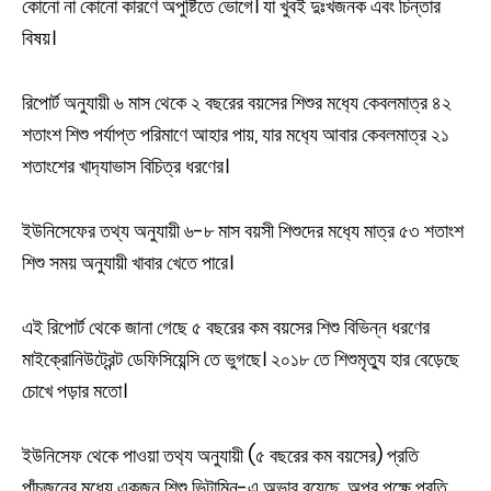
কোনো না কোনো কারণে অপুষ্টিতে ভোগে। যা খুবই দুঃখজনক এবং চিন্তার
বিষয়।
রিপোর্ট অনুযায়ী ৬ মাস থেকে ২ বছরের বয়সের শিশুর মধ‍্যে কেবলমাত্র ৪২
শতাংশ শিশু পর্যাপ্ত পরিমাণে আহার পায়, যার মধ‍্যে আবার কেবলমাত্র ২১
শতাংশের খাদ‍্যাভাস বিচিত্র ধরণের।
ইউনিসেফের তথ্য অনুযায়ী ৬-৮ মাস বয়সী শিশুদের মধ‍্যে মাত্র ৫৩ শতাংশ
শিশু সময় অনুযায়ী খাবার খেতে পারে।
এই রিপোর্ট থেকে জানা গেছে ৫ বছরের কম বয়সের শিশু বিভিন্ন ধরণের
মাইক্রোনিউট্রেন্ট ডেফিসিয়েন্সি তে ভুগছে। ২০১৮ তে শিশুমৃত‍্যু হার বেড়েছে
চোখে পড়ার মতো।
ইউনিসেফ থেকে পাওয়া তথ‍্য অনুযায়ী (৫ বছরের কম বয়সের) প্রতি
পাঁচজনের মধ‍্যে একজন শিশু ভিটামিন-এ অভাব রয়েছে, অপর পক্ষে প্রতি