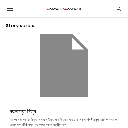
Story series
রক্তাক্ত চিত্র
অনেক ধরনের তো চিত্র দেখছেন,'রক্তাক্ত চিত্র' দেখেছেন কোনোদিন? চলুন আজ আপনাদের
একটা গল্প বলি। দাদুর মুখ থেকে শোনা হড়হিম করা…