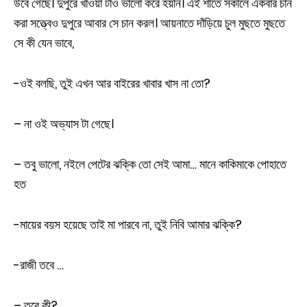
উবে গেছে। দুপুরে খাওয়া টাও ভালো করে হয়নি। এই শীতে সকালে একবার চান
করা সত্ত্বেও দুপুরে আবার সে চান করল। আয়নাতে দাঁড়িয়ে চুল মুছতে মুছতে
সে কী যেন ভাবে,
-ওই বলছি, তুই এখন আর বাইরের খাবার খাস না তো?
– না ওই অভ্যাস টা গেছে।
– তবু ভালো, নইলে পেটের ঝক্কি তো সেই আমা… মানে কাকিমাকে পোহাতে
হত
-মায়ের বয়স হয়েছে তাই মা পারবে না, তুই নিবি আমার ঝক্কি?
-রাজী তবে …
– তবে কী?