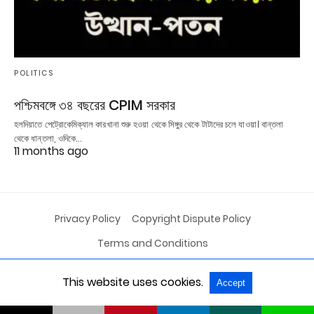
POLITICS
পশ্চিমবঙ্গে ৩৪ বছরের CPIM সরকার
হলদিয়াতে পেট্রোকেমিক্যাল কারখানা শুরু হওয়া থেকে সিঙ্গুর থেকে টাটাদের চলে যাওয়া। বান্তলা
থেকে ধান্তলা, ওদিকে…
11 months ago
Privacy Policy
Copyright Dispute Policy
Terms and Conditions
This website uses cookies.
Accept
All Rights Reserved
View Non-AMP Version