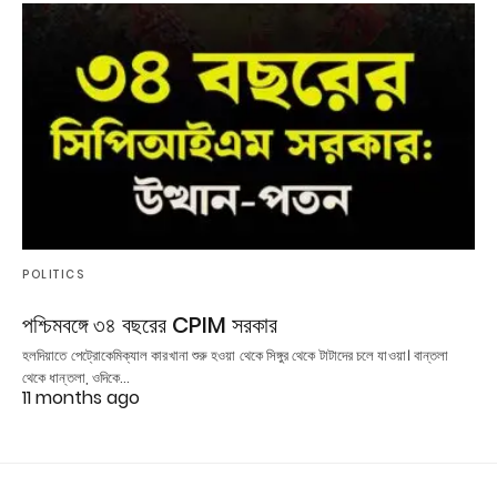
POLITICS
পশ্চিমবঙ্গে ৩৪ বছরের CPIM সরকার
হলদিয়াতে পেট্রোকেমিক্যাল কারখানা শুরু হওয়া থেকে সিঙ্গুর থেকে টাটাদের চলে যাওয়া। বান্তলা
থেকে ধান্তলা, ওদিকে…
11 months ago