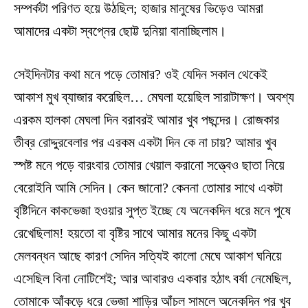
সম্পর্কটা পরিণত হয়ে উঠছিল; হাজার মানুষের ভিড়েও আমরা
আমাদের একটা স্বপ্নের ছোট্ট দুনিয়া বানাচ্ছিলাম।
সেইদিনটার কথা মনে পড়ে তোমার? ওই যেদিন সকাল থেকেই
আকাশ মুখ ব্যাজার করেছিল… মেঘলা হয়েছিল সারাটাক্ষণ। অবশ্য
এরকম হালকা মেঘলা দিন বরাবরই আমার খুব পছন্দের। রোজকার
তীব্র রোদ্দুরবেলার পর এরকম একটা দিন কে না চায়? আমার খুব
স্পষ্ট মনে পড়ে বারংবার তোমার খেয়াল করানো সত্ত্বেও ছাতা নিয়ে
বেরোইনি আমি সেদিন। কেন জানো? কেননা তোমার সাথে একটা
বৃষ্টিদিনে কাকভেজা হওয়ার সুপ্ত ইচ্ছে যে অনেকদিন ধরে মনে পুষে
রেখেছিলাম! হয়তো বা বৃষ্টির সাথে আমার মনের কিছু একটা
মেলবন্ধন আছে কারণ সেদিন সত্যিই কালো মেঘে আকাশ ঘনিয়ে
এসেছিল বিনা নোটিশেই; আর আবারও একবার হঠাৎ বর্ষা নেমেছিল,
তোমাকে আঁকড়ে ধরে ভেজা শাড়ির আঁচল সামলে অনেকদিন পর খুব