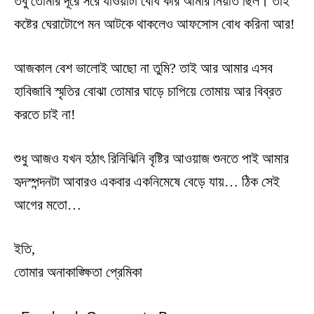
তবু তোমার দূরে সরে যাওয়াটা বোধ করি আমার নিয়তি ছিল। তাই
কষ্টের ঘেরাটোপে মন আটকে থাকলেও আফসোস বোধ করিনা আর!
আজকাল বেশ ভালোই আছো না তুমি? তাই আর আমার এসব
হাবিজাবি স্মৃতির বোঝা তোমার ঘাড়ে চাপিয়ে তোমায় আর বিব্রত
করতে চাই না!
শুধু আজও যখন হঠাৎ রিনিঝিনি বৃষ্টির আওয়াজ শুনতে পাই আমার
হৃদস্পন্দনটা আবারও একবার একনিমেষে বেড়ে যায়… ঠিক সেই
আগের মতো…
ইতি,
তোমার অনাকাঙ্ক্ষিতা প্রেমিকা