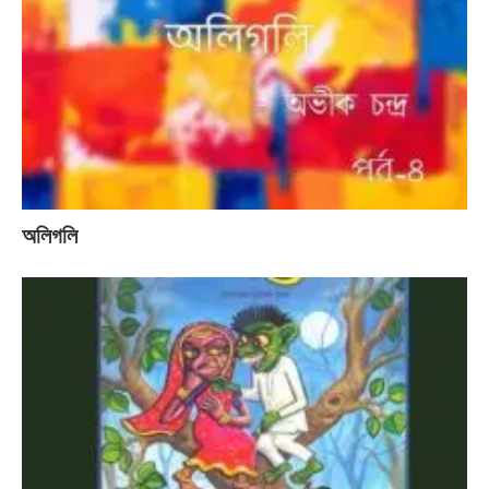
অলিগলি