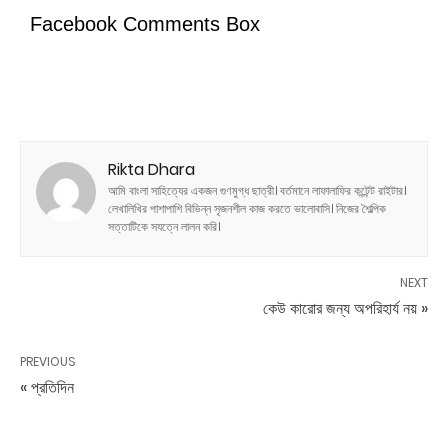
Facebook Comments Box
Rikta Dhara
আমি বাংলা সাহিত্যের একজন গুণমুগ্ধ ছাত্রী। বর্তমানে লাফালাফির কন্টেন্ট রাইটার।
লেখালিখির পাশাপাশি বিভিন্ন সৃজনশীল কাজ করতে ভালোবাসি। নিজের শৈল্পিক
সত্তাটিকে সযত্নে লালন করি।
NEXT
কেউ কারোর জন্য অপরিহার্য নয় »
PREVIOUS
« প্রতিদিন