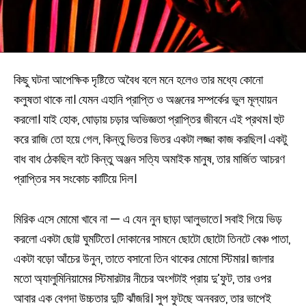
কিছু ঘটনা আপেক্ষিক দৃষ্টিতে অবৈধ বলে মনে হলেও তার মধ্যে কোনো
কলুষতা থাকে না। যেমন এহানি প্রাপ্তি ও অঞ্জনের সম্পর্কের ভুল মূল্যায়ন
করলো। যাই হোক, ঘোড়ায় চড়ার অভিজ্ঞতা প্রাপ্তির জীবনে এই প্রথম। হুট
করে রাজি তো হয়ে গেল, কিন্তু ভিতর ভিতর একটা লজ্জা কাজ করছিল। একটু
বাধ বাধ ঠেকছিল বটে কিন্তু অঞ্জন সত্যি অমাইক মানুষ, তার মার্জিত আচরণ
প্রাপ্তির সব সংকোচ কাটিয়ে দিল।
মিরিক এসে মোমো খাবে না — এ যেন নুন ছাড়া আলুভাতে। সবাই গিয়ে ভিড়
করলো একটা ছোট্ট ঘুমটিতে। দোকানের সামনে ছোটো ছোটো তিনটে বেঞ্চ পাতা,
একটা বড়ো আঁচের উনুন, তাতে বসানো তিন থাকের মোমো স্টিমার। জালার
মতো অ্যালুমিনিয়ামের স্টিমারটার নীচের অংশটাই প্রায় দু’ফুট, তার ওপর
আবার এক বেগদা উচ্চতার দুটি ঝাঁজরি। সুপ ফুটছে অনবরত, তার ভাপেই