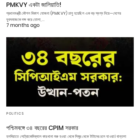
PMKVY একটা জালিয়াতি!
প্রধানমন্ত্রী কৌশল বিকাশ যোজনা (PMKVY) চালু হয়েছিল এক বড় স্বপ্ন নিয়ে—দেশের
যুবসমাজকে দক্ষ করে তোলা,…
7 months ago
POLITICS
পশ্চিমবঙ্গে ৩৪ বছরের CPIM সরকার
হলদিয়াতে পেট্রোকেমিক্যাল কারখানা শুরু হওয়া থেকে সিঙ্গুর থেকে টাটাদের চলে যাওয়া। বান্তলা