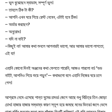
– ভুল বুঝেছেন ম্যাডাম, সম্পূর্ণ ভুল।
– তাহলে ঠিক টা কী?
– আপনি এখন ঘরে গিয়ে রেস্ট নেবেন, এটাই হবে ঠিক।
– অর্ডার করছেন?
– অনুরোধ।
– যদি না যাই?
–কিছুই না! আমার কথা শুনলে আপনারই ভালো, আর আমার ভালো লাগতো,
এই যা!
এহানি কোনো দিনই অঞ্জনের কথা ফেলতে পারেনি, আজও পারলো না। “গুড
নাইট, আপনিও গিয়ে শুয়ে পড়ুন”— কথাগুলো বলে এহানি নিজের ঘরে চলে
গেল।
আশ্রমে নেমে এসেছে শান্ত ঘুমের চাদর। জেগে আছে শুধু বিচিত্র তিন জোড়া
চোখ। হাজার হাজার সম্ভাব্য কারণ স্তূপ হয়ে জমছে মনের ভিতর। জলে ভেসে
থাকা বর্শির ফতনার মতো করে কাঁপছে তিনটি কলিজা। এই বুঝি আসন্ন শিকার