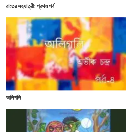
রাতের সহযাত্রী: প্রথম পর্ব
অলিগলি