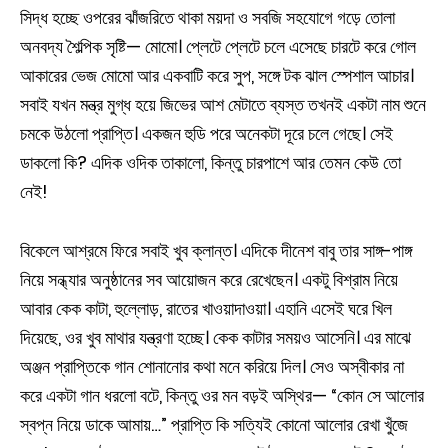
সিদ্ধ হচ্ছে ওপরের ঝাঁজরিতে থাকা ময়দা ও সবজি সহযোগে গড়ে তোলা
অনবদ্য শৈল্পিক সৃষ্টি— মোমো। প্লেটে প্লেটে চলে এসেছে চারটে করে গোল
আকারের ভেজ মোমো আর একবাটি করে সুপ, সঙ্গে টক ঝাল স্পেশাল আচার।
সবাই যখন মন্ত্র মুগ্ধ হয়ে জিভের আশ মেটাতে ব্যস্ত তখনই একটা নাম শুনে
চমকে উঠলো প্রাপ্তি। একজন হুডি পরে অনেকটা দূরে চলে গেছে। সেই
ডাকলো কি? এদিক ওদিক তাকালো, কিন্তু চারপাশে আর তেমন কেউ তো
নেই!
বিকেলে আশ্রমে ফিরে সবাই খুব ক্লান্ত। এদিকে দীনেশ বাবু তার সাঙ্গ-পাঙ্গ
নিয়ে সন্ধ্যার অনুষ্ঠানের সব আয়োজন করে রেখেছেন। একটু বিশ্রাম নিয়ে
আবার কেক কাটা, হুল্লোড়, রাতের খাওয়াদাওয়া। এহানি এসেই ঘরে খিল
দিয়েছে, ওর খুব মাথার যন্ত্রণা হচ্ছে। কেক কাটার সময়ও আসেনি। এর মাঝে
অঞ্জন প্রাপ্তিকে গান শোনানোর কথা মনে করিয়ে দিল। সেও অস্বীকার না
করে একটা গান ধরলো বটে, কিন্তু ওর মন বড়ই অস্থির— “কোন সে আলোর
স্বপ্ন নিয়ে ডাকে আমায়…” প্রাপ্তি কি সত্যিই কোনো আলোর রেখা খুঁজে