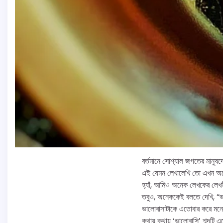
বর্তমানে সোশ্যাল জগতের মানুষদে
এই যেমন লেখালেখি তো এখন অনে
হ‍্যাঁ, আমিও অনেক লেখকের লেখন
তবুও, অনেককেই বলতে দেখি, “ভা
ভালোবাসাটাকে এতোবার করে মনে
কথায় কথায় ‘ভালোবাসি’ শব্দটি এত