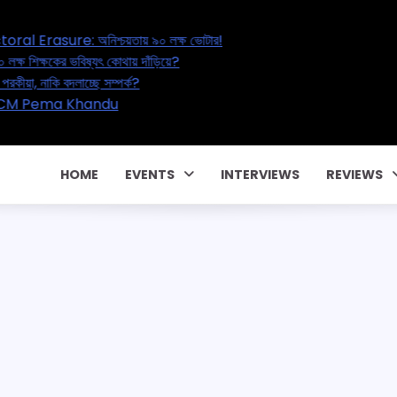
reat Electoral Erasure: অনিশ্চয়তায় ৯০ লক্ষ ভোটার!
 Reset: ২০ লক্ষ শিক্ষকের ভবিষ্যৎ কোথায় দাঁড়িয়ে?
r – বাড়ছে পরকীয়া, নাকি বদলাচ্ছে সম্পর্ক?
ারিবারিক কন্ট্রাক্টে! CM Pema Khandu
য়াতি!
HOME
EVENTS
INTERVIEWS
REVIEWS