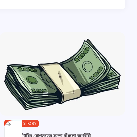
SPECIAL STORY
নির্মল ও লটারির যোগসূত্রে সুতো বাঁধলো অশরীরী