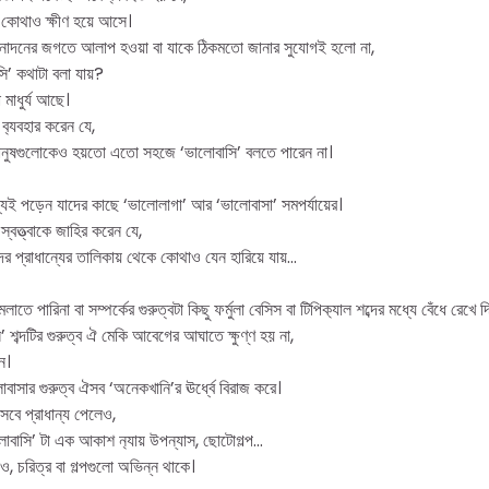
 না কোথাও ক্ষীণ হয়ে আসে।
নোদনের জগতে আলাপ হওয়া বা যাকে ঠিকমতো জানার সুযোগই হলো না,
ি’ কথাটা বলা যায়?
মাধুর্য আছে।
ব‍্যবহার করেন যে,
র মানুষগুলোকেও হয়তো এতো সহজে ‘ভালোবাসি’ বলতে পারেন না।
যেই পড়েন যাদের কাছে ‘ভালোলাগা’ আর ‘ভালোবাসা’ সমপর্যায়ের।
বত্ত্বাকে জাহির করেন যে,
র প্রাধান্যের তালিকায় থেকে কোথাও যেন হারিয়ে যায়…
পারিনা বা সম্পর্কের গুরুত্বটা কিছু ফর্মুলা বেসিস বা টিপিক‍্যাল শব্দের মধ্যে বেঁধে রেখে দ
 শব্দটির গুরুত্ব ঐ মেকি আবেগের আঘাতে ক্ষুণ্ণ হয় না,
ে।
বাসার গুরুত্ব ঐসব ‘অনেকখানি’র ঊর্ধ্বে বিরাজ করে।
িসেবে প্রাধান্য পেলেও,
লোবাসি’ টা এক আকাশ ন‍্যায় উপন্যাস, ছোটোগল্প…
েও, চরিত্র বা গল্পগুলো অভিন্ন থাকে।