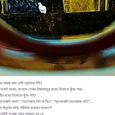
র আমরা বড্ড বেশী প্রাধান্য দিই।
কেই করেন, অনেকে লেখার বিষয়বস্তুর মধ্যে নিজেকে খুঁজে পায়।
ীর মধ্যে নিজেকে খুঁজে পাই।
লোবাসি দাদা।”, “ভালোবাসা নিস বা নিও”, “অনেকখানি ভালোবাসা ভাই”…
র মানুষের কাছে স্বীকার করেছেন কখনও?
োটাই যথেচ্ছ ভাবে ব‍্যবহৃত হয় যে,