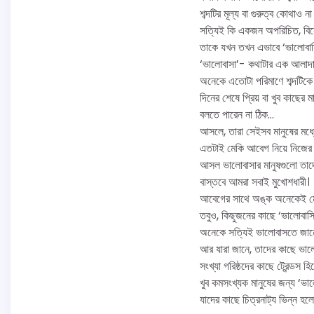
শব্দটির মূল্য বা গুরুত্ব কোথাও
সত্যিই কি একজন অপরিচিত, বি
তাকে যখন তখন এভাবে ‘ভালোবাস
‘ভালোবাসা’- কথাটার এক আলাদা 
অনেকে এতোটা পরিমাণে শব্দটিকে 
দিনের শেষে প্রিয় বা খুব কাছে
বলতে পারেন না ঠিক…
আসলে, তারা সেইসব মানুষের মধ্
এতটাই মেকি আবেগ নিয়ে নিজের স্
আসল ভালোবাসার মানুষগুলো তাদে
বাস্তবে আমরা সবাই মুখোশধারী।
আবেগের সাথে অঙ্ক অনেকেই মেলাতে 
তবুও, কিছুজনের কাছে ‘ভালোবাসি’
অনেকে সত্যিই ভালোবাসতে জান
আর যারা জানে, তাদের কাছে ভালো
সংখ্যা গরিষ্ঠদের কাছে ট্রেন্ডস হ
খুব কমসংখ্যক মানুষের জন্য ‘ভা
যাদের কাছে চিত্রনাট্য ভিন্ন হল