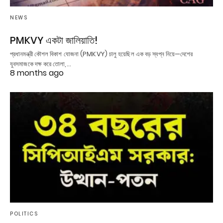
NEWS
PMKVY একটা জালিয়াতি!
প্রধানমন্ত্রী কৌশল বিকাশ যোজনা (PMKVY) চালু হয়েছিল এক বড় স্বপ্ন নিয়ে—দেশের
যুবসমাজকে দক্ষ করে তোলা,…
8 months ago
POLITICS