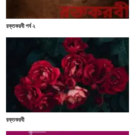
রক্তকরবী পর্ব ২
রক্তকরবী