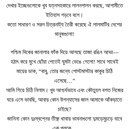
দেখার ইচ্ছেগুলোকে খুব যত্নসহকারে লালনপালন করছে, আগামীতে
ইতিহাস গড়বে বলে।
কতো সাধারণ ও সরল চিত্রনাট্য তৈরী করেছে ঐ লালমাটির দেশের
মানুষগুলো!
পশ্চিম দিকের জানালার ফাঁক দিয়ে আসছে তাজা রঙিন আভা―
হঠাৎ করে মুখে ছোঁয়া পেতেই ঘুমটা ভেঙে গেলো! সাথে সাথেই
মায়ের ডাক, “বাবু, তোর জন্যে পোস্টমাস্টার কাকুর চিঠি
এসেছে…”
আমি গিয়ে চিঠি নিলাম। খুব আশ্চর্যভাবে এবং কৌতুহল বশত নিজের
ঘরে এসে ভাবছি, আবার কোন উপন্যাসের জাল আমাকে আঁকড়াতে
চাইছে?
জানিনা কোন দুঃস্বপ্নের তীক্ষ্ণ থাবায় ভাবনাগুলো দুমড়েমুচড়ে যাবে
এক পলকে…