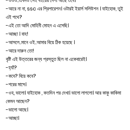
-ওওও..এখনও সেই বইয়ের নেশা আছে তবে।
-আরে না না, ssc এর প্রিপারেশন। ওটারই ইয়ার্স সলিউশন । যাইহোক, তুই
এই পথে?
-এই তো আদি মোহিনী মোহন এ এসেছি।
-আচ্ছা । বাহ!
-আসলে..মানে ওই..আমার বিয়ে ঠিক হয়েছে ।
-আরে দারুন তো!
বৃষ্টি এই উত্তরের জন্য প্রস্তুত ছিল না একেবারেই।
-হ্যাঁ?
-কবে? বিয়ে কবে?
-পরের মাসে।
-ওহ, ভালো। যাইহোক , কতদিন পর দেখা। ভালো লাগলো। আর কাকু কাকিমা
কেমন আছেন?
-ভালো আছে।
-আচ্ছা।