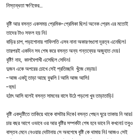
নিস্তব্ধতা ক্ষণিকের…
বৃষ্টি আর বসন্ত একসময় প্রেমিক-প্রেমিকা ছিল। অনেক প্রেম এর মতোই
তাদের টাও সফল হয় নি।
বাড়ির চাপ, পড়াশোনায় গাফিলতি এসব নানা অকারণগুলো দূরত্ব এনেছিল।
তারপরই একদিন সব শেষ করে বসন্ত অন্য গন্তব্যের অজুহাত দেয়।
বৃষ্টি! নাহ, কালবৈশাখী এসেছিল সেদিন।
দুজন একে অপরের চোখে সেই প্রতিচ্ছবি খুঁজে বেড়ায়।
-আজ একটু তাড়া আছে বুঝলি । আমি আজ আসি।
-হুম।
হঠাৎ আসি বলেই বসন্ত সামনের বাসে উঠে পড়লো খুব তাড়াতাড়ি।
বৃষ্টি একদৃষ্টিতে তাকিয়ে থাকে বাসটার দিকে। বসন্ত পেছন ঘুরে তাকায় নি আর।
চার বছর আগে ওভাবে ওর আর বৃষ্টির সম্পর্কটা শেষ হবে ভাবে নি কখনো। তবুও
বাস্তব মেনে নেওয়ার দোটানায় সে অবশেষে বৃষ্টি কে থামায় নি। আজও সেই