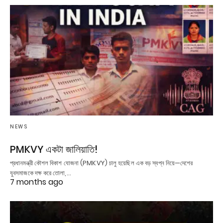
NEWS
PMKVY একটা জালিয়াতি!
প্রধানমন্ত্রী কৌশল বিকাশ যোজনা (PMKVY) চালু হয়েছিল এক বড় স্বপ্ন নিয়ে—দেশের
যুবসমাজকে দক্ষ করে তোলা,…
7 months ago