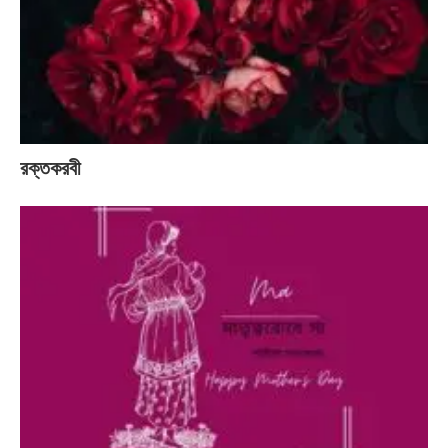
রক্তকরবী