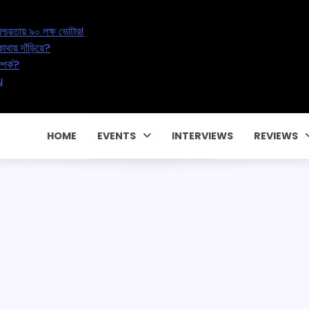
Erasure: অনিশ্চয়তায় ৯০ লক্ষ ভোটার!
িক্ষকের ভবিষ্যৎ কোথায় দাঁড়িয়ে?
া, নাকি বদলাচ্ছে সম্পর্ক?
্টে! CM Pema Khandu
HOME
EVENTS
INTERVIEWS
REVIEWS