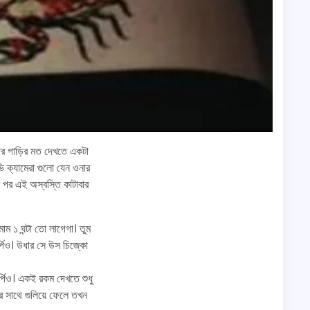
ওনার গাড়ির মত দেখতে একটা
ি ক্যামেরা গুলো যেন ওনার
র পর এই অস্বস্তি কাটাবার
ম ১ ঘন্টা তো লাগেগা। তুম
্পিও। উধার সে উস চিজ্কো
পিও। এক‌ই রকম দেখতে শুধু
র সাথে গুলিয়ে ফেলে তখন