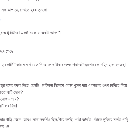
লো লক আপ মে, দেখতে হ্যয় তুমকো।
ষ
্যাভ টু নিউজ। একটা বাজে ও একটা ভালো”।
হয়ে গেছে।
২ কোটি টাকার মাল বাঁচাতে গিয়ে ১লাখ টাকার ৩-৪ প্যাকেট ড্রাগস্ কে শহিদ হতে হয়েছ
ড্রাগসের বদলা নিয়ে এসেছি। জরিমানা হিসেবে একটা খুনের দায় একজনের ওপর চাপিয়ে দিয়ে
াতে পার্টি হোক?
 কোথায় পাব?
াট ফর ফ্রি।
 তার গাড়ি থেকে। তার‌ও সাদা স্কর্পিও ছিল,গিয়ে বলছি গোটা ঘটনাটা। ব‌উকে লুকিয়ে মালটা গ
বলব খন।