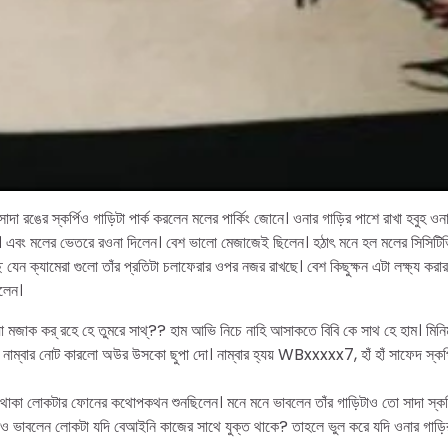
 সাদা রঙের স্কর্পিও গাড়িটা পার্ক করলেন মলের পার্কিং জোনে। ওনার গাড়ির পাশে রাখা হবুহ 
ন। এবং মলের ভেতরে র‌ওনা দিলেন। বেশ ভালো মেজাজেই ছিলেন। হঠাৎ মনে হল মলের সিসিটিভ
যেন ক্যামেরা গুলো তাঁর প্রতিটা চলাফেরার ওপর নজর রাখছে। বেশ কিছুক্ষন এটা লক্ষ্য করা
ড়লেন।
 মজাক কর্ রহে হে তুমরে সাথ্?? হাম আভি নিচে নাহি আসাকতে বিবি কে সাথ হে হাম। মিনিমা
 নাম্বার নোট কারলো অউর উসকো ছুপা দো। নাম্বার হ্যয় WBxxxxx7, হাঁ হাঁ সাফেদ স্কর
মে থাকা লোকটার ফোনের কথোপকথন শুনছিলেন। মনে মনে ভাবলেন তাঁর গাড়িটাও তো সাদা স্কর্
‌ও ভাবলেন লোকটা যদি বেআইনি কাজের সাথে যুক্ত থাকে? তাহলে ভুল করে যদি ওনার গাড়ি