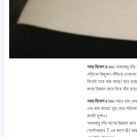
সময় বিকেল ৪:৩০:
অমলবাবু তাঁর
গাড়িকে কিছুক্ষন দাঁড়িয়ে দেখলে
দিকেই তাক করা আছে। মনে হচ্ছে 
জন্য ট্রায়াল রুমে গিয়ে হাঁফ ছা
সময় বিকেল ৫:৩০:
আরে হাম কেয়া
এক কাম কারো। তুম মেরে গাড়িকা
জলদি ছুপাও।
অমলবাবু তাঁর পাশের ট্রায়াল রু
প্লেটনম্বরে 7 এর বদলে 6। আর