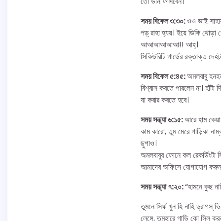
তো উনি ফাঁসবেন।
সময় বিকেল ৩:৩০:
ওও ভাই সাহাব
পড়্ রাহা হ্যয়। ইয়ে ডিকি থোড়া 
আআআআআআ!! আহ্।
সিকিউরিটি গার্ডের রক্তাক্ত দে
সময় বিকেল ৫:৪৫:
অমলবাবু হনহন
বিশ্বাস করতে পারলেন না। হাঁট
যা করার করতে হবে।
সময় সন্ধ্যা ৬:১৫:
আরে হাম কেয়া 
কাম কারো, তুম মেরে গাড়িকা না
ছুপাও।
অমলবাবুর ফোনে কল রেকর্ডিংটা 
আমাদের অফিসে যোগাযোগ করুন
সময় সন্ধ্যা ৭:২০:
“হামনে কুছ নাহ
তুমনে সির্ফ খুন হি নাহি ড্রাগস্
লেঙ্গে, তুমহারে গাড়ি কো সিল কর