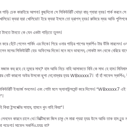
 গাড়ি চেক কারাইয়ে আপনা। কুছদিনো সে সিকিউরিটি থোড়া বাড়্ গ্যায়া হ্যয়। পার্ক করনে স
খোলিয়ে। ক্যয়া হুয়া খোলিয়ে!! ইয়ে ক্যয়া ইসমে তো ড্রাগস্ হ্যয়। রুকিয়ে ম্যয় আভি পুলিশ
হটা টানতে টানতে কে যেন একটা গাড়িতে তুলল।
 করে হেঁটে গেলেন পার্কিং এর দিকে। গিয়ে ওনার গাড়ির পাশের স্কর্পিও টায় উঁকি মারলেন। 
া দিলেন মলের সিকিউরিটি হেড অফিসের দিকে। মনে মনে ভাবলেন, লোকটা মল থেকে বেরিয়ে যা
মজাক কর্ রহে হে তুমরে সাথ্? হাম আভি নিচে নাহি আসাকতে বিবি কে সাথ হে হাম। মিনিমাম
ম্বার নোট কারলো অউর উসকো ছুপা দো;নাম্বার হ্যয় WBxxxxx7। হাঁ হাঁ সাফেদ স্কর্পিও
সিকিউরিটি ইনচার্জ শুনলেন। এবং গোটা মলে অ্যানাউন্সমেন্ট করে দিলেন। “WBxxxxx7 এই 
”।
ি কিয়া ইন্সপেক্টর সাহাব, হামনে খুন নাহি কিয়া”।
 ভি লেনদেন কারনে চালে থে। ভিক্টিমকো জিস চাকু সে মারা গ্যয়া হ্যয় উসে আভি তাক হাম ঢুন্ড না
না পড়েগা। সাফেদ স্কর্পিও,হ্যয় না?