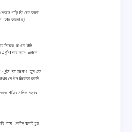
ে পেহলে গাড়ি ভি চেক করনা
কো ফোন কারতা হু।
ওনার নিজের চোখকে উনি
বে এখুনি। তার আগে ওনাকে
 ১ ঘন্টা তো লাগেগা। তুম এক
, উধার সে উস চিজ্কো জলদি
নম্বর গাড়ির মালিক সত্বর
হি পায়ে। লেকিন জল্দহি ঢুন্ড