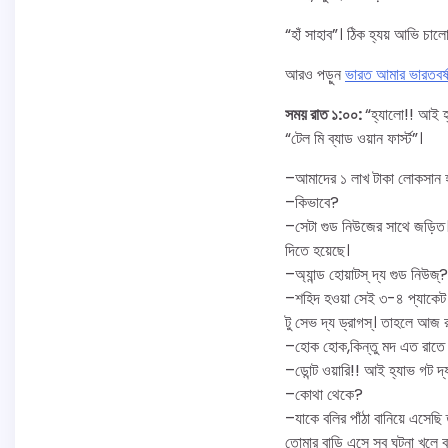
“হাঁ সাহাব”। ঠিক হ্যয় আভি চা
আর‌ও পড়ুন
ভারত আমার ভারতবর্
সময় রাত ১:০০:
“হ্যালো!! আই হ
“টেল মি ব্যাড ওয়ান ফার্স্ট”।
–আমাদের ১ লাখ টাকা লোকসান 
–কিভাবে?
–সেটা গুড নিউজের সাথে জড়িত। 
দিতে হয়েছে।
–অ্যান্ড হোয়াটস্ দ্য গুড নিউজ্?
–শহিদ হ‌ওয়া সেই ৩-৪ প্যাকেট 
টু সেভ দ্য ড্রাগস্। তাহলে আজ র
–হোক হোক,কিন্তু মদ এত রাতে
–ডোন্ট ওয়ারি!! আই হ্যাভ গট দ্য
–কোথা থেকে?
–যাকে বলির পাঁঠা বানিয়ে এসেছি
তোমার বাড়ি এসে সব ঘটনা খুলে 