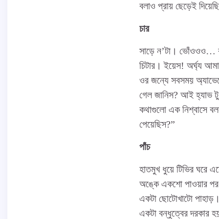
বলাও প্রায় ছেড়েই দিয়েছি
চার
সাড়ে ন’টা। ভোঁওওও… কর
চিটার। ইয়েস! অর্ঘ্য আম
ওর জন্যে সবসময় অ্যাভে
গেল জানিস? আই হ্যাভ 
কথাগুলো এক নিশ্বাসে বল
পেয়েছিস?”
পাঁচ
হাতমুখ ধুয়ে টিভির ঘরে 
অঙ্কে একশো পাওয়ার পর থ
একটা ছোটোখাটো পাহাড়। 
একটা বন্ধুত্বের দরকার হ