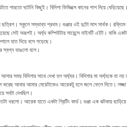
তে পারতো ঘটেনি কিছুই। বিদিশা ফিজিক্সে কানের পাশ দিয়ে বেড়িয়েছে। 
শো ছত্রিশ। স্কুলে সম্ভাব্য প্রথম। গুঞ্জার ওই দুটো মাস সার্থক। রক্তিম 
ম হয়েছে সেই অরূপই। অর্ঘ্য কম্পিউটার সায়েন্সে নাইনটি এইট। বাকি একট
কপালে হাত দিয়ে বসে পড়েছে।
োর স্বপ্ন ভাঙলো বলে।
য়ে আসার সময় বিদিশার সাথে দেখা হল অর্ঘ্যর। বিদিশার মা অর্ঘ্যকে যা ন
রাপ করেছ আবার আমার মেয়েটাকেও আরেকটু হলে জলে ফেলে দিতে। লজ্জা
াঁড়িয়ে সবটা দেখছিল।
 হাতটা ধরলো। আরেক হাতে একটা গ্রিটিং কার্ড। গুঞ্জা এক ঝটকায় ছাড়িয়