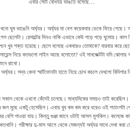
এবার সেটা বোধহয় ভাঙতে বসেছে…
ো ঘুম ভাঙেনি অর্ঘ্যর। অর্ঘ্যর মা বেশ কয়েকবার ডেকে ফিরে গেছে। অর্
্নে গেল ছেলেটা। রেসাল্টের দিনও নাকি এভাবে কেউ পড়ে পড়ে ঘুমোয়। কাল 
েশ্চেন খুব শক্ত হয়েছে। ছেলে বলেছে একবারও তোমাকে? বারবার করে ছে
 সায়েন্স নিয়ে কতগুলো লাইন আছে বলোতো? ওই সাবজেক্টটা যদি ঝোলায়
 শুনে রাখো।
ে অর্ঘ্যর। সদ্য কেনা স্মার্টফোনটা হাতে নিয়ে চোখ কচলে দেখলো বিদিশা
্জা সকাল থেকে এখনো কেঁদেই চলেছে। মাধ্যমিকের সময়ও তাই করেছিল।
তখন জল মুছে একটু হেসেছিল। এবার খুব কম কম করে ধরেও ওই শতাংশটা পে
বর বেশি পাওয়া যায়। কিন্তু গুঞ্জা জানে ওটাই আসল মুশকিল। কলেজে কাউ
কতখানি। পরীক্ষার দু-মাস আগে থেকে সেজন্যই অর্ঘ্যর সাথে দেখা করা 