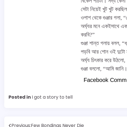
বিকেল পাঁচটা। সদ্য কেনা
সেটা নিয়েই খুট খুট করছি
ওপাশ থেকে গুঞ্জার গলা, 
অর্ঘ্যর মনে একইসাথে এ
করবি?”
গুঞ্জা শান্ত গলায় বলল, 
পড়বি আর শোন ওই দুটো ম
অর্ঘ্য চিৎকার করে উঠলো
গুঞ্জা বললো, “আমি জান
Facebook Comm
Posted in
I got a story to tell
Post
Previous:
Few Bondings Never Die