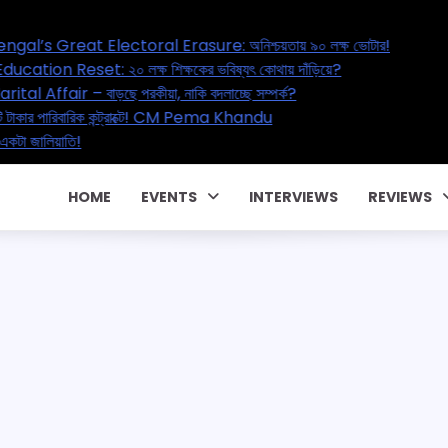
e: অনিশ্চয়তায় ৯০ লক্ষ ভোটার!
 ভবিষ্যৎ কোথায় দাঁড়িয়ে?
বদলাচ্ছে সম্পর্ক?
 Pema Khandu
HOME
EVENTS
INTERVIEWS
REVIEWS