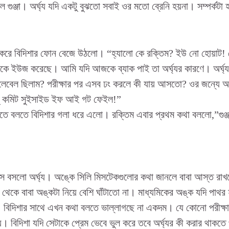
ল গুঞ্জা। অর্ঘ্য যদি একটু বুঝতো সবাই ওর মতো ব্রেনি হয়না। সম্পর্কট
ে বিদিশার ফোন বেজে উঠলো। “হ্যালো কে রক্তিম? ইউ নো হোয়াট! ত
াকে ইউজ করেছে। আমি যদি আজকে ব্যাক পাই তা অর্ঘ্যর কারণে। অর্ঘ্
লেবেল ছিলাম? পরীক্ষার পর এসব ঢং করলে কী যায় আসতো? ওর জন্যে আ
টু কমিট সুইসাইড ইফ আই গট ফেইল!”
তে বলতে বিদিশার গলা ধরে এলো। রক্তিম এবার প্রথম কথা বললো,”গুঞ্
এসে বসলো অর্ঘ্য। অঙ্কে সিলি মিসটেকগুলোর কথা জানলে বাবা আস্ত রাখ
েকে বাবা অঙ্কটা নিয়ে বেশি ঘাঁটাতো না। মাধ্যমিকের অঙ্ক যদি পাথর 
বিদিশার সাথে এখন কথা বলতে ভাল্লাগছে না একদম। যে কোনো পরীক্ষ
য়। বিদিশা যদি সেটাকে প্রেম ভেবে ভুল করে তবে অর্ঘ্যর কী করার থাকতে 