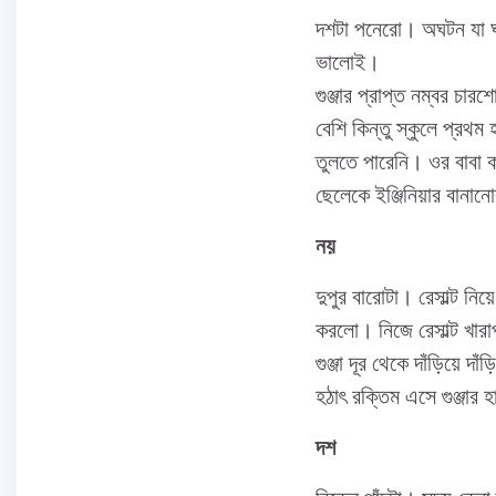
দশটা পনেরো। অঘটন যা ঘট
ভালোই।
গুঞ্জার প্রাপ্ত নম্বর চার
বেশি কিন্তু স্কুলে প্রথ
তুলতে পারেনি। ওর বাবা 
ছেলেকে ইঞ্জিনিয়ার বানান
নয়
দুপুর বারোটা। রেসাল্ট নি
করলো। নিজে রেসাল্ট খা
গুঞ্জা দূর থেকে দাঁড়িয়ে দ
হঠাৎ রক্তিম এসে গুঞ্জার
দশ