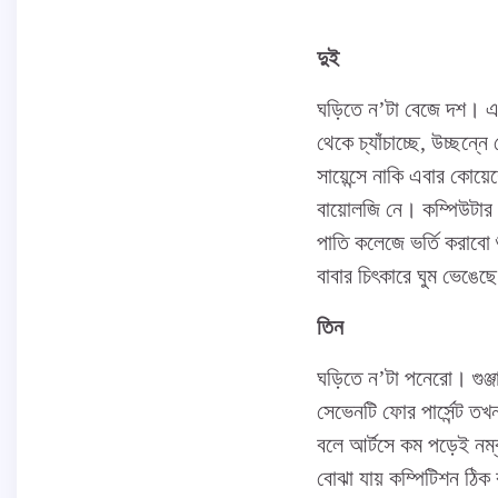
দুই
ঘড়িতে ন’টা বেজে দশ। এখন
থেকে চ্যাঁচাচ্ছে, উচ্ছন
সায়েন্সে নাকি এবার কোয়
বায়োলজি নে। কম্পিউটার
পাতি কলেজে ভর্তি করাবো
বাবার চিৎকারে ঘুম ভেঙেছ
তিন
ঘড়িতে ন’টা পনেরো। গুঞ
সেভেনটি ফোর পার্সেন্ট 
বলে আর্টসে কম পড়েই নম্
বোঝা যায় কম্পিটিশন ঠিক 