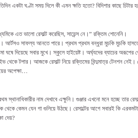
িদিন একটা ঘণ্টা সময় দিলে কী এমন ক্ষতি হতো? বিদিশার কাছে চিটার হ
ধ্যমিকে এত ভালো রেসাল্ট করেছিস, সায়েন্স নে।” রক্তিম শোনেনি।
 আর্টসও সাফল্য আনতে পারে। প্রথম প্রথম বন্ধুরা মুচকি মুচকি হাস
মা ঘষে দিয়েছে সবার মুখে। স্কুলে হাইয়েষ্ট। অর্ঘ্যদের ব্যাচের অরূপের 
ভ থেকে টপার। আজকে রেসাল্ট নিয়ে রক্তিমের বিন্দুমাত্র টেনশন নেই। সে
য়ের অপেক্ষা…
থম স্থানাধিকারীর নাম দেখাবে এক্ষুনি। গুঞ্জার এখনো মনে হচ্ছে তার রেস
ে থেকে কেমন যেন গা গুলিয়ে উঠছে। রেসাল্টের আগে সবারই কি এরকমটা হ
ষা দেয়?