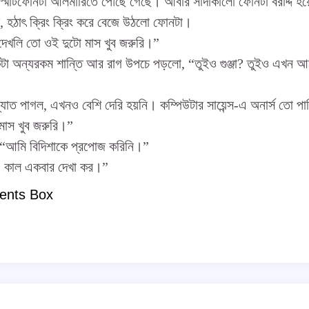
 স্মার্টফোনটা আলমারিতে পৌঁছে গেছে। আবার সাদাকালো ফোনটা বরাদ্দ হয়
ল, হঠাৎ ক্রিং ক্রিং করে বেজে উঠলো ফোনটা।
“দেখলি তো ওই দুটো মাস খুব জরুরি।”
কটা অন্যরকম শান্তি আর রাগ উপচে পড়লো, “তুইও গুঞ্জা? তুইও এখন 
“ধ্যাত পাগল, এখনও বেশি দেরি হয়নি। কম্পিউটার সায়েন্স-এ অনার্স তো প
াস খুব জরুরি।”
, “আমি বিদিশাকে প্রপোজ করিনি।”
ি। কাল একবার দেখা কর।”
ents Box