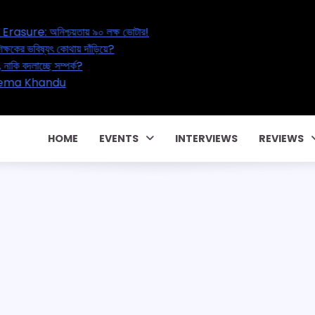
s Great Electoral Erasure: অনিশ্চয়তায় ৯০ লক্ষ ভোটার!
ion Reset: ২০ লক্ষ শিক্ষকের ভবিষ্যৎ কোথায় দাঁড়িয়ে?
ffair – বাড়ছে পরকীয়া, নাকি বদলাচ্ছে সম্পর্ক?
র পারিবারিক কন্ট্রাক্টে! CM Pema Khandu
ালিয়াতি!
HOME
EVENTS
INTERVIEWS
REVIEWS