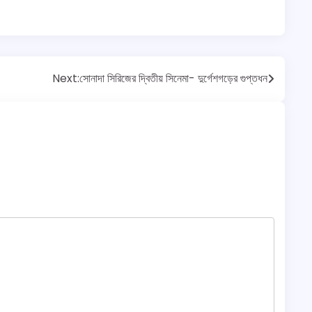
Next:
সোনাদা সিরিজের দ্বিতীয় সিনেমা- দুর্গেশগড়ের গুপ্তধন