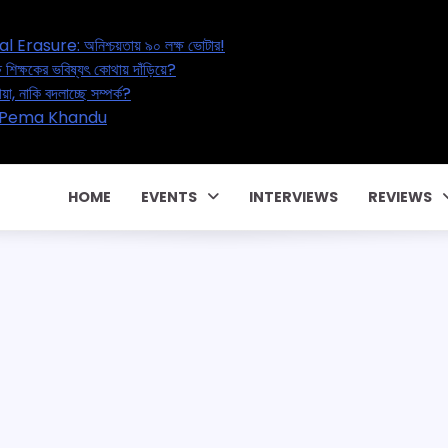
t Electoral Erasure: অনিশ্চয়তায় ৯০ লক্ষ ভোটার!
set: ২০ লক্ষ শিক্ষকের ভবিষ্যৎ কোথায় দাঁড়িয়ে?
 বাড়ছে পরকীয়া, নাকি বদলাচ্ছে সম্পর্ক?
বারিক কন্ট্রাক্টে! CM Pema Khandu
ি!
HOME
EVENTS
INTERVIEWS
REVIEWS