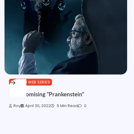
BENGALI WEB SERIES
The Promising “Prankenstein”
Roy
April 30, 2022
5 Min Read
0