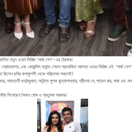
রিচালিত নতুন ওয়েব সিরিজ ‘লার্জ পেগ’-এর ট্রেলার।
ী প্রোডাকশন, এবং কোয়ান্টাম অ্যান্ড শেডস প্রযোজিত আসন্ন ওয়েব সিরিজ এই ‘লার্জ পেগ’
স্থিত ছিলেন ছবির কলাকুশলী থেকে পরিচালক সকলেই।
, সায়ন্তনী গুহঠাকুরতা, অনিন্দ্য পুলক বন্দ্যোপাধ্যায়, শ্রীতমা দে, পায়েল রায়, সারা এম
নাট্য লিখেছেন সৈকত ঘোষ ও প্রত্যূষা সরকার।