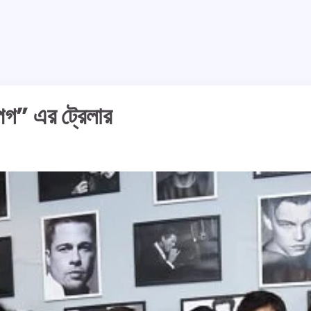
পেগ” এর ট্রেলার