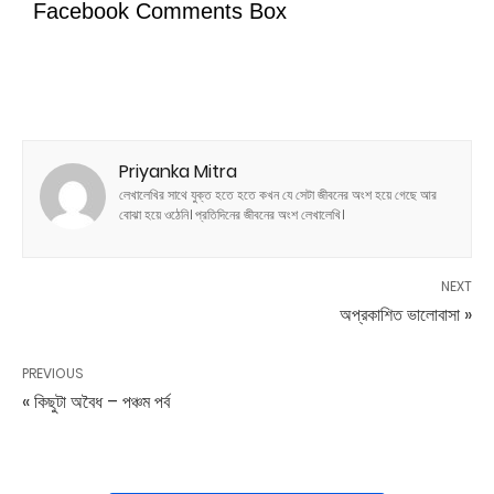
Facebook Comments Box
Priyanka Mitra
লেখালেখির সাথে যুক্ত হতে হতে কখন যে সেটা জীবনের অংশ হয়ে গেছে আর
বোঝা হয়ে ওঠেনি। প্রতিদিনের জীবনের অংশ লেখালেখি।
NEXT
অপ্রকাশিত ভালোবাসা »
PREVIOUS
« কিছুটা অবৈধ – পঞ্চম পর্ব