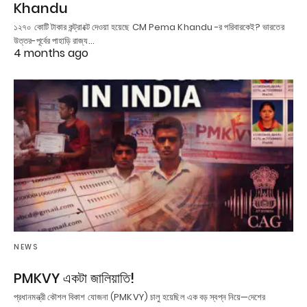
Khandu
১২৭০ কোটি টাকার কন্ট্রাক্টে দেওয়া হয়েছে CM Pema Khandu -র পরিবারকেই? ভারতের
উত্তর-পূর্বের পাহাড়ি রাজ্য…
4 months ago
NEWS
PMKVY একটা জালিয়াতি!
প্রধানমন্ত্রী কৌশল বিকাশ যোজনা (PMKVY) চালু হয়েছিল এক বড় স্বপ্ন নিয়ে—দেশের