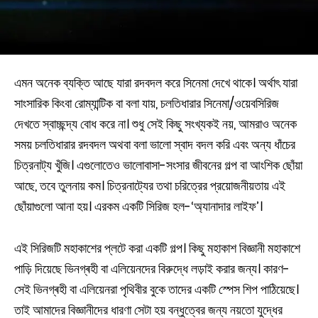
এমন অনেক ব্যক্তি আছে যারা রদবদল করে সিনেমা দেখে থাকে। অর্থাৎ যারা
সাংসারিক কিংবা রোম্যান্টিক বা বলা যায়, চলতিধারার সিনেমা/ওয়েবসিরিজ
দেখতে স্বাচ্ছন্দ্য বোধ করে না। শুধু সেই কিছু সংখ্যকই নয়, আমরাও অনেক
সময় চলতিধারার রদবদল অথবা বলা ভালো স্বাদ বদল করি এবং অন্য ধাঁচের
চিত্রনাট্য খুঁজি। এগুলোতেও ভালোবাসা-সংসার জীবনের গল্প বা আংশিক ছোঁয়া
আছে, তবে তুলনায় কম। চিত্রনাট্যের তথা চরিত্রের প্রয়োজনীয়তায় এই
ছোঁয়াগুলো আনা হয়। এরকম একটি সিরিজ হল-‘অ্যানাদার লাইফ’।
এই সিরিজটি মহাকাশের প্লটে করা একটি গল্প। কিছু মহাকাশ বিজ্ঞানী মহাকাশে
পাড়ি দিয়েছে ভিনগ্ৰহী বা এলিয়েনদের বিরুদ্ধে লড়াই করার জন্য। কারণ-
সেই ভিনগ্ৰহী বা এলিয়েনরা পৃথিবীর বুকে তাদের একটি স্পেস শিপ পাঠিয়েছে।
তাই আমাদের বিজ্ঞানীদের ধারণা সেটা হয় বন্ধুত্বের জন্য নয়তো যুদ্ধের