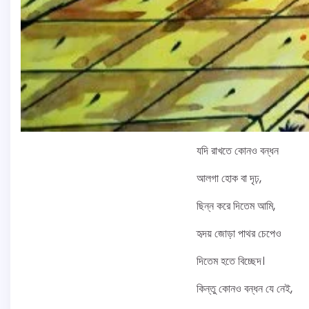
যদি রাখতে কোনও বন্ধন
আলগা হোক বা দৃঢ়,
ছিন্ন করে দিতেম আমি,
হৃদয় জোড়া পাথর চেপেও
দিতেম হতে বিচ্ছেদ।
কিন্তু কোনও বন্ধন যে নেই,