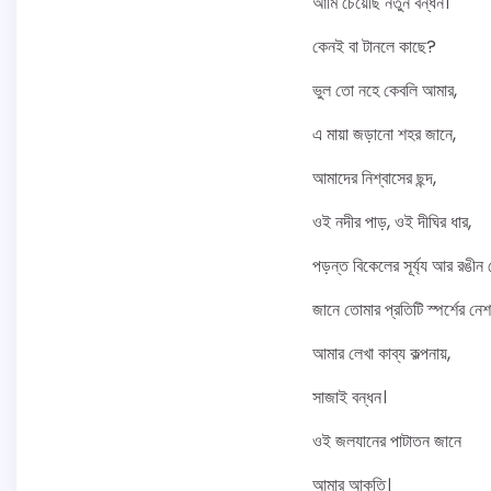
আমি চেয়েছি নতুন বন্ধন।
কেনই বা টানলে কাছে?
ভুল তো নহে কেবলি আমার,
এ মায়া জড়ানো শহর জানে,
আমাদের নিশ্বাসের ছন্দ,
ওই নদীর পাড়, ওই দীঘির ধার,
পড়ন্ত বিকেলের সূর্য্য আর রঙীন 
জানে তোমার প্রতিটি স্পর্শের নেশ
আমার লেখা কাব্য কল্পনায়,
সাজাই বন্ধন।
ওই জলযানের পাটাতন জানে
আমার আকুতি।