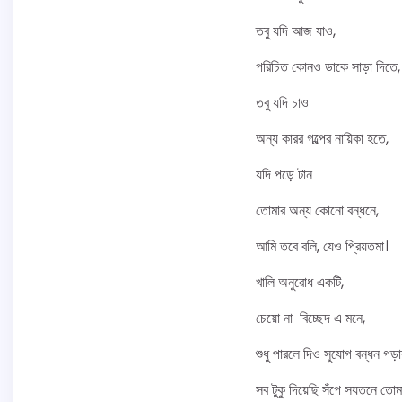
তবু যদি আজ যাও,
পরিচিত কোনও ডাকে সাড়া দিতে,
তবু যদি চাও
অন্য কারর গল্পের নায়িকা হতে,
যদি পড়ে টান
তোমার অন্য কোনো বন্ধনে,
আমি তবে বলি, যেও প্রিয়তমা।
খালি অনুরোধ একটি,
চেয়ো না বিচ্ছেদ এ মনে,
শুধু পারলে দিও সুযোগ বন্ধন গড়া
সব টুকু দিয়েছি সঁপে সযতনে তোম