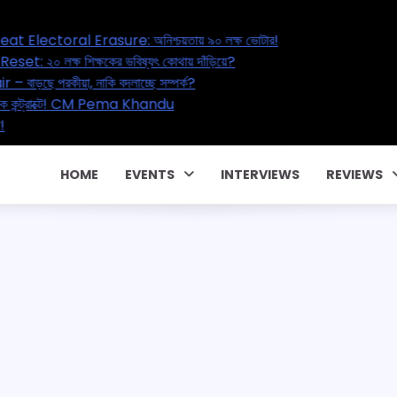
Bengal’s Great Electoral Erasure: অনিশ্চয়তায় ৯০ লক্ষ ভোটার!
’s Education Reset: ২০ লক্ষ শিক্ষকের ভবিষ্যৎ কোথায় দাঁড়িয়ে?
Marital Affair – বাড়ছে পরকীয়া, নাকি বদলাচ্ছে সম্পর্ক?
কোটি টাকার পারিবারিক কন্ট্রাক্টে! CM Pema Khandu
 একটা জালিয়াতি!
HOME
EVENTS
INTERVIEWS
REVIEWS