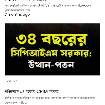
প্রধানমন্ত্রী কৌশল বিকাশ যোজনা (PMKVY) চালু হয়েছিল এক বড় স্বপ্ন নিয়ে—দেশের
যুবসমাজকে দক্ষ করে তোলা,…
7 months ago
POLITICS
পশ্চিমবঙ্গে ৩৪ বছরের CPIM সরকার
হলদিয়াতে পেট্রোকেমিক্যাল কারখানা শুরু হওয়া থেকে সিঙ্গুর থেকে টাটাদের চলে যাওয়া। বান্তলা
থেকে ধান্তলা, ওদিকে…