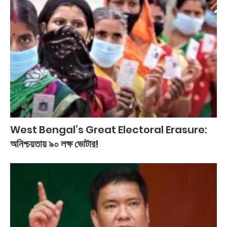
West Bengal’s Great Electoral Erasure:
অনিশ্চয়তায় ৯০ লক্ষ ভোটার!