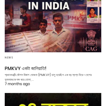
NEWS
PMKVY একটা জালিয়াতি!
প্রধানমন্ত্রী কৌশল বিকাশ যোজনা (PMKVY) চালু হয়েছিল এক বড় স্বপ্ন নিয়ে—দেশের
যুবসমাজকে দক্ষ করে তোলা,…
7 months ago