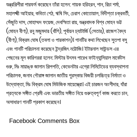
যন্ত্রশিল্পীরা পারফর্ম করেছেন তাঁরা হলেন: গায়ক হরিহরন, শান, রিচা শর্মা,
মহালক্ষ্মী আইয়ার, কবিতা শেঠ, ঋষি সিং, চেরাগ কোতোয়াল, বিদীপ্তা চক্রবর্তী,
সেঁজুতি দাস, মোহাম্মদ ফয়েজ, দেবস্মিতা রায়, যন্ত্রবাদক বিশ্ব মোহন ভট্ট
(মোহন বীণা), রনু মজুমদার (বাঁশি), পূর্বায়ন চ্যাটার্জি (সেতার), রাজেশ বৈদ্য
(বীণা), বিক্রম ঘোষ (তবলা ও পারকাশন)। গানটির কথা লিখেছেন সুতপা বসু
এবং গানটি পরিচালনা করেছেন ইন্দ্রজিৎ নট্টোজি। ইটারনাল সাউন্ডস এর
পেছনের মূল কারিগররা হলেন: মিস্টার উৎসব পারেখ ফাইন্যান্সিয়াল মার্কেটস
গুরু, মিঃ মায়াঙ্ক জালান শিল্পপতি, কেভেনটার এগ্রো লিমিটেডের ব্যবস্থাপনা
পরিচালক, জনাব গৌরাঙ্গ জালান জাতীয় পুরস্কার বিজয়ী চলচ্চিত্র নির্মাতা ও
উদ্যোক্তা, মিঃ বিক্রম ঘোষ মিউজিক মায়েস্ত্রো। এই চারজন অংশীদার, যাঁরা
প্রত্যকে সঙ্গীত প্রেমী এবং ভারতীয় সঙ্গীত নিয়ে গুরুত্বপূর্ণ কাজ করতে চান,
অসাধারণ গানটি প্রকাশ করেছেন।
Facebook Comments Box