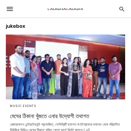
jukebox
MUSIC EVENTS
মেঘের ঠিকানা খুঁজতে এবার উদ্যোগী তথাগত
রেজারাকশন এন্টারটেনমেন্ট প্রযোজিত, সেলিব্রিটি ফ্যাশন ফটোগ্রাফার তথাগত ঘোষ পরিচালিত
মিউজিক ভিডিও মেঘের ঠিকানা মুক্তি পেলো ভার্দে ভিস্টা ক্লাবে । এই…