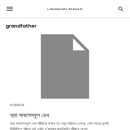
grandfather
HORROR
অ্যা সাকসেসফুল ডেথ
অ্যা সাকসেসফুল ডেথ শ্রীজারা ক'মাস হল নতুন বাড়িতে এসেছে, খোদ শহরের বুকেই
নিরিবিলিতে গজিয়ে ওঠা একটা দু'কামরার ফ্ল্যাটবাড়ি। শ্রীজার দেশের…