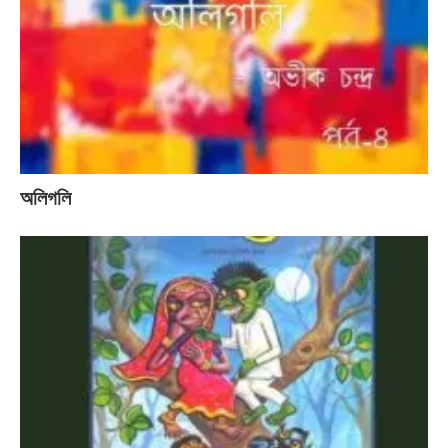
অলিগলি