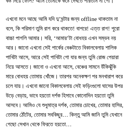
কষ্ট দিয়ে ফেলি? আমি তোমাকে কষ্টে দেখতে পারতাম না গো।
এখনো মনে আছে আমি যদি দু’ঘন্টার জন্য offline থাকতাম না
বলে, কি পরিমাণ তুমি রাগ করে থাকতে! বাপরে! এত্ত রাগ! পুরো
বাচ্চা পাগলি আমার। সরি, ‘আমার’টা বোধহয় এখন সম্ভব নয়
আর। জানো এখনো সেই পার্কের বেঞ্চটাতে বিকালবেলায় শালিক
পাখিটা আসে, আরে সেই পাখিটা গো যার জন্য তুমি রোজ পেয়ারা
নিয়ে আসতে। জানো ও এখনো আসে, বেঞ্চের সামনে উঁকিঝুঁকি
মারে বোধহয় তোমায় খোঁজে। তারপর অনেকক্ষণ পর মনখারাপ করে
চলে যায়। এখনো জানো বিকালবেলায় সেই ফড়িংগুলো ঘাসের উপর
উড়ে বেড়ায়, ভাবে হয়তো দর্শক হিসাবে কোনোদিন হয়তো তুমি
আসবে। আমিও যে শুধুমাত্র দর্শক, তোমার চোখের, তোমার হাসির,
তোমার ঠোঁটের, তোমার সবকিছুর… কিন্তু আমি জানি তুমি যেখানে
গেছো সেখান থেকে ফিরতে হয়তো…