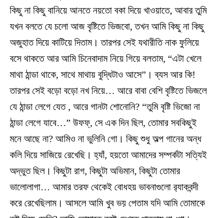
কিছু না কিছু বানিয়ে আনতে নয়তো বকা দিয়ে খাওয়াতে, আবার তুমি
যখন বলতে যে চলো আজ বৃষ্টিতে ভিজবো, তখন আমি কিছু না কিছু
অজুহাত দিয়ে কাটিয়ে দিতাম। তারপর সেই যথারীতি নাক ফুলিয়ে
বসে থাকতে আর আমি চিনেবাদাম নিয়ে গিয়ে বলতাম, “এটা খেলে
মাথা ঠান্ডা থাকে, সাথে মাথায় বুদ্ধিটাও আসে”। ব্যস আর কি!
তারপর সেই বড়ো বড়ো নখ নিয়ে… আরে বাবা বেশি বৃষ্টিতে ভিজলে
যে ঠান্ডা লেগে যেত , আরে গানটা শোনোনি? “তুমি বৃষ্টি ভিজো না
ঠান্ডা লেগে যাবে…” উফফ্, সে এক দিন ছিল, তোমার সবকিছুই
মনে আছে না? আমিও না ভুলিনি গো। কিছু শুধু অল্প গানের অন্ধ
কলি দিয়ে সাজিয়ে রেখেছি। হ্যাঁ, হয়তো আমাদের সম্পর্কটা সত্যিই
অদ্ভুত ছিল। কিছুটা রাগ, কিছুটা অভিমান, কিছুটা তোমার
ভালোলাগা… আমার তরফ থেকেই বোধহয় ভাবনাগুলো র‍্যাকবন্দী
করে রেখেছিলাম। আসলে আমি খুব ভয় পেতাম যদি আমি তোমাকে