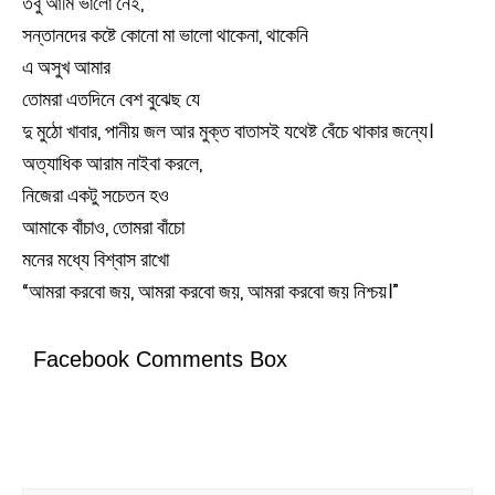
তবু আমি ভালো নেই,
সন্তানদের কষ্টে কোনো মা ভালো থাকেনা, থাকেনি
এ অসুখ আমার
তোমরা এতদিনে বেশ বুঝেছ যে
দু মুঠো খাবার, পানীয় জল আর মুক্ত বাতাসই যথেষ্ট বেঁচে থাকার জন্যে।
অত্যাধিক আরাম নাইবা করলে,
নিজেরা একটু সচেতন হও
আমাকে বাঁচাও, তোমরা বাঁচো
মনের মধ্যে বিশ্বাস রাখো
“আমরা করবো জয়, আমরা করবো জয়, আমরা করবো জয় নিশ্চয়।”
Facebook Comments Box