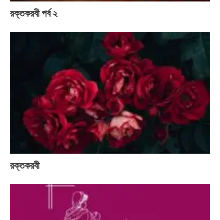
রক্তকরবী পর্ব ২
রক্তকরবী