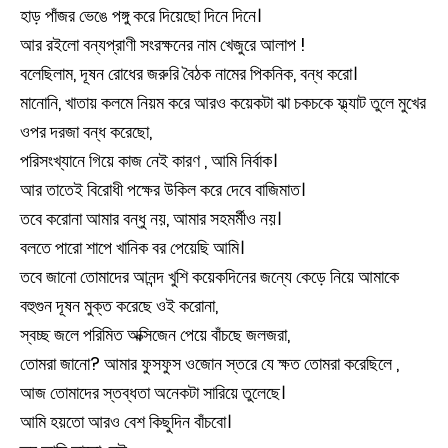
হাড় পাঁজর ভেঙে পঙ্গু করে দিয়েছো দিনে দিনে।
আর রইলো বন্যপ্রাণী সংরক্ষনের নাম খেজুরে আলাপ !
বলেছিলাম, দূষন রোধের জরুরি বৈঠক নামের পিকনিক, বন্ধ করো।
মানোনি, খাতায় কলমে নিয়ম করে আরও কয়েকটা ঝা চকচকে ফ্ল্যাট তুলে মুখের
ওপর দরজা বন্ধ করেছো,
পরিসংখ্যানে গিয়ে কাজ নেই কারণ , আমি নির্বাক।
আর তাতেই বিরোধী পক্ষের উকিল করে দেবে বাজিমাত।
তবে করোনা আমার বন্ধু নয়, আমার সহমর্মীও নয়।
বলতে পারো শাপে খানিক বর পেয়েছি আমি।
তবে জানো তোমাদের আনন্দ খুশি কয়েকদিনের জন্যে কেড়ে নিয়ে আমাকে
বহুগুন দূষন মুক্ত করেছে ওই করোনা,
স্বচ্ছ জলে পরিমিত অক্সিজেন পেয়ে বাঁচছে জলজরা,
তোমরা জানো? আমার ফুসফুস ওজোন স্তরে যে ক্ষত তোমরা করেছিলে ,
আজ তোমাদের স্তব্ধতা অনেকটা সারিয়ে তুলেছে।
আমি হয়তো আরও বেশ কিছুদিন বাঁচবো।