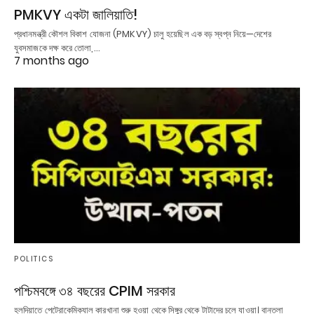
PMKVY একটা জালিয়াতি!
প্রধানমন্ত্রী কৌশল বিকাশ যোজনা (PMKVY) চালু হয়েছিল এক বড় স্বপ্ন নিয়ে—দেশের
যুবসমাজকে দক্ষ করে তোলা,…
7 months ago
POLITICS
পশ্চিমবঙ্গে ৩৪ বছরের CPIM সরকার
হলদিয়াতে পেট্রোকেমিক্যাল কারখানা শুরু হওয়া থেকে সিঙ্গুর থেকে টাটাদের চলে যাওয়া। বান্তলা