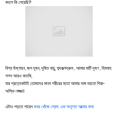
বদলে কি পেয়েছি?
বিশ্ব উষ্ণায়ন, জল দূষন, দূষিত বায়ু, শব্দকল্পদ্রুম , আমার মাটি দূষণ , হিমবাহ
গলন আরও কতকি,
যার প্রত্যেকটাই তোমাদের মানব শরীরের মতো আমার অঙ্গ নয়তো শিরা-
অস্থি-মজ্জা।
এটাও পড়তে পারেন
কবর খোঁজে প্রেম: এক অতৃপ্ত আত্মার কথা