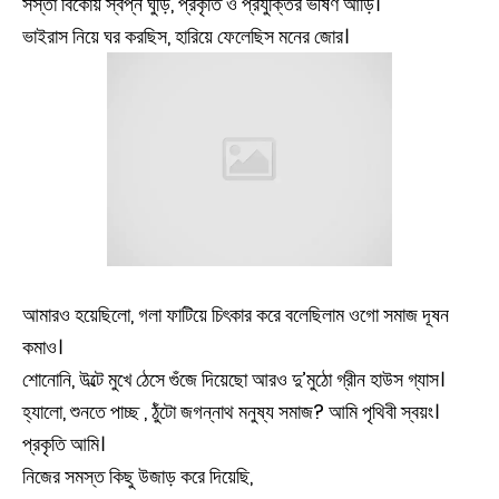
সস্তা বিকোয় স্বপ্ন ঘুড়ি, প্রকৃতি ও প্রযুক্তির ভীষণ আড়ি।
ভাইরাস নিয়ে ঘর করছিস, হারিয়ে ফেলেছিস মনের জোর।
আমারও হয়েছিলো, গলা ফাটিয়ে চিৎকার করে বলেছিলাম ওগো সমাজ দূষন
কমাও।
শোনোনি, উল্টে মুখে ঠেসে গুঁজে দিয়েছো আরও দু’মুঠো গ্রীন হাউস গ্যাস।
হ্যালো, শুনতে পাচ্ছ , ঠুঁটো জগন্নাথ মনুষ্য সমাজ? আমি পৃথিবী স্বয়ং।
প্রকৃতি আমি।
নিজের সমস্ত কিছু উজাড় করে দিয়েছি,