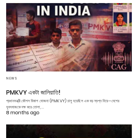
NEWS
PMKVY একটা জালিয়াতি!
প্রধানমন্ত্রী কৌশল বিকাশ যোজনা (PMKVY) চালু হয়েছিল এক বড় স্বপ্ন নিয়ে—দেশের
যুবসমাজকে দক্ষ করে তোলা,…
8 months ago