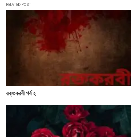
RELATED POST
রক্তকরবী পর্ব ২