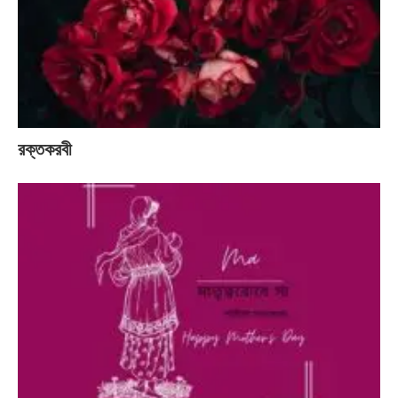
রক্তকরবী