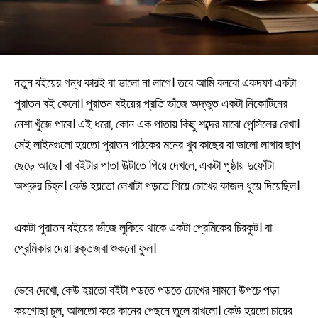
নতুন বইয়ের গন্ধ কারই বা ভালো না লাগে। তবে আমি বলবো একদফা একটা
পুরাতন বই কেনো। পুরাতন বইয়ের প্রতি ভাঁজে অদ্ভুত একটা নিকোটিনের
নেশা খুঁজে পাবে। এই ধরো, কোন এক পাতায় কিছু শব্দের মাঝে পেন্সিলের রেখা।
সেই লাইনগুলো হয়তো পুরাতন পাঠকের মনের খুব কাছের বা ভালো লাগার ছাপ
ছেড়ে আছে। বা বইটার পাতা উল্টাতে গিয়ে দেখলে, একটা পৃষ্ঠায় দুফোঁটা
অশ্রুর চিহ্ন। কেউ হয়তো লেখাটা পড়তে গিয়ে চোখের কাজল ধুয়ে দিয়েছিল।
একটা পুরাতন বইয়ের ভাঁজে লুকিয়ে থাকে একটা প্রেমিকের চিরকুট। বা
প্রেমিকার দেয়া রক্তজবা শুকনো ফুল।
ভেবে দেখো, কেউ হয়তো বইটা পড়তে পড়তে চোখের সামনে উপচে পড়া
কয়গোছা চুল, আলতো করে কানের পেছনে তুলে রাখলো। কেউ হয়তো চায়ের