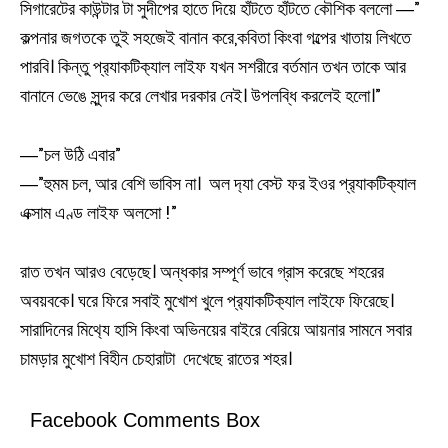
সিগারেটের কাউন্টার টা সুদীপের হাতে দিয়ে হাঁটতে হাঁটতে কৌশিক বললো ―”
কল্পনার জগতকে তুই সহজেই বানান করে,কবিতা কিংবা গল্পের খাতায় লিখতে
পারবি। কিন্তু প্র‍্যাকটিক‍্যাল লাইফ যখন সশরীরে বর্তমান তখন তাকে আর
বানানে ভেঙে সুন্দর করে লেখার দরকার নেই। উপলব্ধি করলেই হলো।”
―”চল উঠি এবার”
―”হুমম চল, আর বেশি ভাবিস না। অল দ‍্যা বেস্ট ফর ইওর প্র‍্যাকটিক‍্যাল
এক্সাম এণ্ড লাইফ অলসো !”
রাত তখন আরও বেড়েছে। অন্ধকার সম্পূর্ণ ভাবে গ্রাস করেছে শহরের
অবয়বকে। ঘরে ফিরে সবাই মুখোশ খুলে প্র‍্যাকটিক‍্যাল লাইফে ফিরেছে।
সারাদিনের মিথ‍্যে হাসি কিংবা অভিনয়ের বাইরে বেরিয়ে আয়নার সামনে সবার
চামড়ার মুখোশ বিহীন চেহারাটা দেখেছে রাতের শহর।
Facebook Comments Box