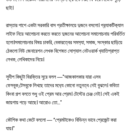
ছাই।
রাস্তার পাশে একটা সরকারি বাস প্রতীক্ষালয়ে দুজনে বসলো। প্র‍্যাকটিক‍্যাল
লাইফ নিয়ে আলোচনা করতে করতে দুজনের আলোচনা সমালোচনায় পরিবর্তিত
হলো।সমালোচনার বিষয় চাকরি, বেকারত্বের সমস‍্যা, সমাজ, সংস্কার ছাড়িয়ে
ঠেকলো নিউ জেনারেশন লেখক বিশেষত সোশ‍্যাল নেটওয়ার্ক খ‍্যাতিপ্রাপ্ত
লেখক, লেখিকাদের নিয়ে।
সুদীপ কিছুটা বিরক্তির সুরে বলল ―”আজকালকার যারা এসব
ফেসবুক,টেসবুকে লিখছে তাদের মধ‍্যে কোনো নতুনত্ব নেই বুঝলে। কবিতা
কিংবা গল্প বলতে শুধু ওই প্রেম আর প্রেম। টেস্টের চেঞ্জ নেই। সেই একই
জায়গায় পড়ে আছে। আরোও তো…”
কৌশিক কথা কেটে বললো ― “প্রেমটাকেও বিভিন্ন ভাবে প্রেজেন্ট করা
যায়।”