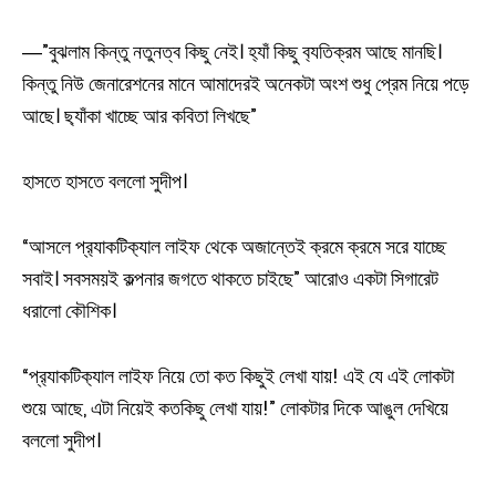
―”বুঝলাম কিন্তু নতুনত্ব কিছু নেই। হ‍্যাঁ কিছু ব‍্যতিক্রম আছে মানছি।
কিন্তু নিউ জেনারেশনের মানে আমাদেরই অনেকটা অংশ শুধু প্রেম নিয়ে পড়ে
আছে। ছ‍্যাঁকা খাচ্ছে আর কবিতা লিখছে”
হাসতে হাসতে বললো সুদীপ।
“আসলে প্র‍্যাকটিক‍্যাল লাইফ থেকে অজান্তেই ক্রমে ক্রমে সরে যাচ্ছে
সবাই। সবসময়ই কল্পনার জগতে থাকতে চাইছে” আরোও একটা সিগারেট
ধরালো কৌশিক।
“প্র‍্যাকটিক‍্যাল লাইফ নিয়ে তো কত কিছুই লেখা যায়! এই যে এই লোকটা
শুয়ে আছে, এটা নিয়েই কতকিছু লেখা যায়!” লোকটার দিকে আঙুল দেখিয়ে
বললো সুদীপ।