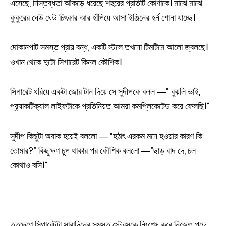
এসেছে, নিস্তব্ধতা আঁকড়ে ধরেছে শহরের প্রতিটি কোণাকে। মাঝে মাঝে
কুকুরের ঘেউ ঘেউ চিৎকার আর হাঁপিয়ে আসা ইঞ্জিনের হর্ন শোনা যাচ্ছে।
দোকানপাট সমস্ত প্রায় বন্ধ, একটি স্টলে তখনো টিমটিমে আলো জ্বলছে।
ওখান থেকে দুটো সিগারেট কিনল কৌশিক।
সিগারেট ধরিয়ে একটা জোর টান দিয়ে সে সুদীপকে বলল ―” বুঝলি ভাই,
প্র‍্যাকটিক‍্যাল লাইফটাকে প্রতিনিয়ত আমরা কমপ্লিকেটেড করে ফেলছি।”
সুদীপ কিছুটা অবাক হয়েই বললো ― “হঠাৎ এরকম মনে হওয়ার কারণ কি
তোমার?” কিছুক্ষণ চুপ থাকার পর কৌশিক বললো ―”ছাড় বাদ দে, চল
কোথাও বসি।”
ততক্ষণে সিগারেটটা সারাদিনের সমস্ত স্ট্রেসকে নিঃশেষ করে নিজেও পুড়ে