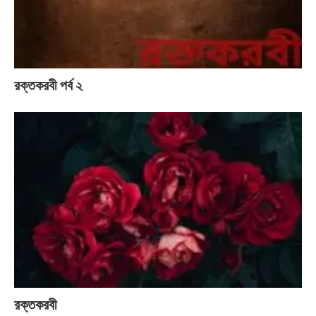
রক্তকরবী পর্ব ২
রক্তকরবী