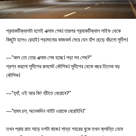
প্র‍্যাকটিক‍্যালটা হলেই এক্সাম শেষ। তারপর প্র‍্যাকটিক‍্যাল লাইফ থেকে
কিছুটা হলেও রেহাই। পড়াশুনোর কাজকর্ম সেরে যেন হাঁপ ছেড়ে বাঁচলো সুদীপ।
―”কাল তো তোর এক্সাম শেষ হচ্ছে। পড়া সব শেষ?”
প্রশ্ন করলো সুদীপের রুমমেট কৌশিক। সুদীপের থেকে বছর তিনেক বড়
কৌশিক।
―”হ‍্যাঁ, ওই আর কি! হাঁটতে বেরোবে?”
―”হুমম চল, অনেকদিন নাইট ওয়াকে বেরোইনি।”
তখন প্রায় রাত সাড়ে দশটা বাজে। শান্ত শহরের বুকে তখন ক্লান্তি নেমে