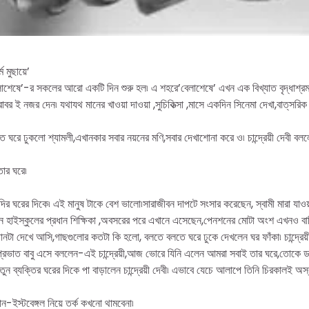
ম মুছায়ে’
বেলাশেষে’-র সকলের আরো একটি দিন শুরু হল৷ এ শহরে’বেলাশেষে’ এখন এক বিখ্যাত বৃদ্ধাশ্রম৷
িকে বরাবর ই নজর দেন৷ যথাযথ মানের খাওয়া দাওয়া ,সুচিকিত্সা ,মাসে একদিন সিনেমা দেখা,বাত্‌
 ঘরে ঢুকলো শ্যামলী,এখানকার সবার নয়নের মণি,সবার দেখাশোনা করে ও৷ চান্দ্রেয়ী দেবী বল
ার ঘরে৷
 দির ঘরের দিকে৷ এই মানুষ টাকে বেশ ভালো৷সারাজীবন দাপটে সংসার করেছেন, স্বামী মারা য
লেন হাইস্কুলের প্রধান শিক্ষিকা ,অবসরের পরে এখানে এসেছেন,পেনশনের মোটা অংশ এখনও বা
ানটা দেখে আসি,গাছগুলোর কতটা কি হলো, বলতে বলতে ঘরে ঢুকে দেখলেন ঘর ফাঁকা৷ চান্দ্রেয়
প্রভাত বাবু এসে বললেন-এই চান্দ্রেয়ী,আজ ভোরে যিনি এলেন আমরা সবাই তার ঘরে,তোকে 
 ব্যক্তির ঘরের দিকে পা বাড়ালেন চান্দ্রেয়ী দেবী৷ এভাবে যেচে আলাপে তিনি চিরকালই অস
-ইস্টবেঙ্গল নিয়ে তর্ক কখনো থামবেনা৷