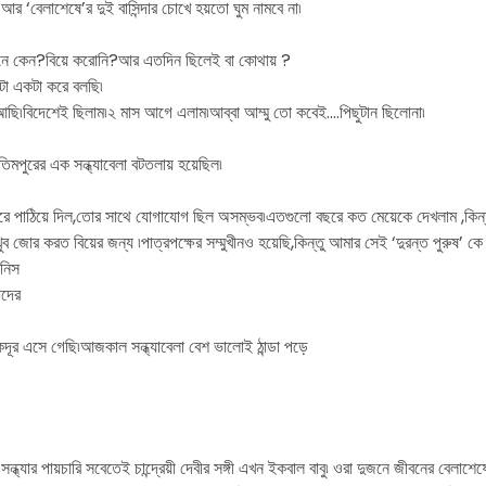
‘বেলাশেষে’র দুই বাসিন্দার চোখে হয়তো ঘুম নামবে না৷
ে কেন?বিয়ে করোনি?আর এতদিন ছিলেই বা কোথায় ?
টা একটা করে বলছি৷
ছি৷বিদেশেই ছিলাম৷২ মাস আগে এলাম৷আব্বা আম্মু তো কবেই….পিছুটান ছিলোনা৷
িমপুরের এক সন্ধ্যাবেলা বটতলায় হয়েছিল৷
ইরে পাঠিয়ে দিল,তোর সাথে যোগাযোগ ছিল অসম্ভব৷এতগুলো বছরে কত মেয়েকে দেখলাম ,কিন্ত
ুব জোর করত বিয়ের জন্য ৷পাত্রপক্ষের সম্মুখীনও হয়েছি,কিন্তু আমার সেই ‘দুরন্ত পুরুষ’ কে
নিস
াদের
দূর এসে গেছি৷আজকাল সন্ধ্যাবেলা বেশ ভালোই ঠান্ডা পড়ে
্ধ্যার পায়চারি সবেতেই চান্দ্রেয়ী দেবীর সঙ্গী এখন ইকবাল বাবু৷ ওরা দুজনে জীবনের বেলাশ