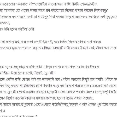
ষ কবে তোরা ‘কলকাতা লীগ’পেয়েছিস বলতো?মনে রাখিস চিংড়ি মেরুদণ্ডহীন৷
 আচ্ছা আপনারা তো এলেন আমার সাথে গল্প করতে,আর নিজেরা ঝগড়া করছেন বিকাশবাবু?
ন৷বাদ দ্যান অগো কথা৷আমি হইলুম গিয়া ধনঞ্জয় বিশ্বাস ,এহানকার সবথেকে বেশী বুড়া,তব
যাখলেন,
ইনি হলেন প্রতিমা দেবী
ভালো লাগবে এখানে৷এ হলো তপতীদি,মানসী, আর নির্মলা দি৷আর বাকিরা নানা কাজে৷
ঘরে ঢুকলেন প্রভাত বাবু৷ তার পিছনে চান্দ্রেয়ী দেবী ঘরের চৌকাঠে সেই ভীষণ চেনা চোখ
 না,সব কিছু ছাড়তে রাজি আমি ৷ কিন্ত তোমাকে না পেলে সব মিথ্যে ইকবাল ৷
ীবন টাযে তোর নামেই লিখেছি চান্দ্রেয়ী ৷
টো৷ সেদিন বাড়ি ফেরার পরই সব জানাজানি হয়ে গেছিল৷ মারধোর কিছুই বাদ যায়নি৷ ওদিকে 
েদিন কিছু করতে পারেনি৷বাবার চাপে ইকবাল বাধ্য হয় বিদেশে পড়তে চলে যেতে,ওখানেই থেম
সাবে চান্দ্রেয়ীর গর্ভে সন্তান আসে,না চান্দ্রেয়ী ওকেও রাখতে পারেনি৷ এরপর সে পুরোপুরি গুট
েও বিয়েটা করেনি৷ ভাইয়ের সংসারে গলগ্রহ হবে না বলেই এখানে এসেছে..
সামনে ভাসছে,দুপুরবেলা খেতেও যেতে পারেনি৷কিন্তু ইকবাল এখানে কেন? খুব ইচ্ছে করছে
খায়৷
পুরে খেতে গেলিনা,কি হয়েছে ?