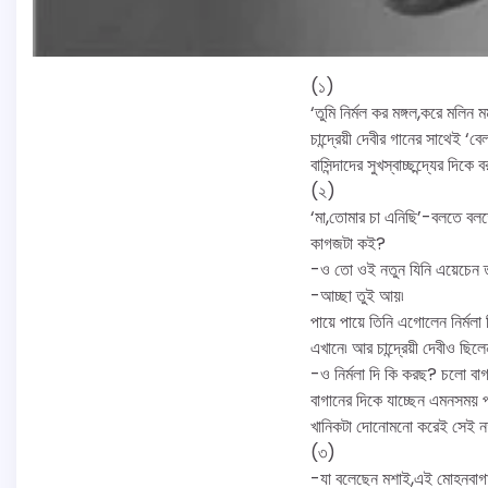
(১)
‘তুমি নির্মল কর মঙ্গল,করে মলিন মর্
চান্দ্রেয়ী দেবীর গানের সাথেই ‘
বাসিন্দাদের সুখস্বাচ্ছন্দ্যের দ
(২)
‘মা,তোমার চা এনিছি’-বলতে বলতে
কাগজটা কই?
-ও তো ওই নতুন যিনি এয়েচেন ত
-আচ্ছা তুই আয়৷
পায়ে পায়ে তিনি এগোলেন নির্মলা
এখানে৷ আর চান্দ্রেয়ী দেবীও ছি
-ও নির্মলা দি কি করছ? চলো বাগ
বাগানের দিকে যাচ্ছেন এমনসময় 
খানিকটা দোনোমনো করেই সেই নতুন
(৩)
-যা বলেছেন মশাই,এই মোহনবাগান