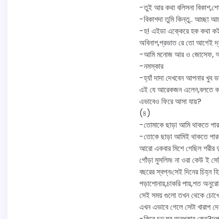
-তুই আর কথা বলিসনা বিকাশ,শে
-বিকাশদা তুমি কিন্তু.. আচ্ছা
-হ! এইডা এক্কেরে হক কথা কইলে
অবিনাশ,প্রভাত রে তো আগেই দ্
-আমি মনোজ আর ও জোসেফ, আর 
-নমস্কার
-হ্যাঁ দাদা দেখবেন আপনার খুব 
এই যে আরেকজন এলেন,বলতে বলতে 
এভাবেও ফিরে আসা যায়?
(৪)
-তোমাকে ছাড়া আমি থাকতে পারবো
-তোকে ছাড়া আমিই থাকতে পারব?জ
আরো একবার মিশে গেছিল শরীর দু
গোঁড়া মুসলিম৷ না ওরা কেউ ই স
বছরের স্বপ্ন৷সেই দিনের চিহ্ন হি
পড়াশোনায়,চাকরি পায়,শত অনুরোধ
সেই সময় গুলো তখন থেকে চোখের 
এখন এভাবে গেলে সেটা খারাপ দে
-কিরে চন্দু,ঘর অন্ধকার কেন?দু