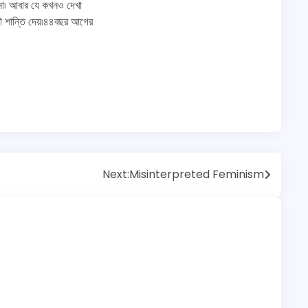
না৷ আবার যে কখনও দেখা
েশী শান্তি দেয়৷৪৪বছর আগের
Next:
Misinterpreted Feminism