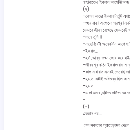
নাহ!রাতেও ইকবাল আসেনি!আজ আর 
(৭)
-কেমন আছো ইকবাল?তুমি এখান
-ওরে বাবা! এতগুলো প্রশ্ন !এক
যেভাবে জীবন রেখেছে সেভাবেই আ
-মানে তুমি !!
-নারে,বিয়েটা অনেকদিন আগে ছাত
-ইকবাল…
-হ্যাঁ ,আব্বা তখন জোর করে বা
-জীবন খুব কঠিন ইকবাল৷বাবা মা খ
-কাল সারারাত এসবই ভেবেছি জা
-হয়তো এটাই ভবিতব্য ছিল আম
-হয়তো…
-চলো এবার ,হাঁটতে হাটতে অনেক
–
(৮)
একমাস পর….
এখন সকালের প্রাতঃভ্রমণ থেকে সন