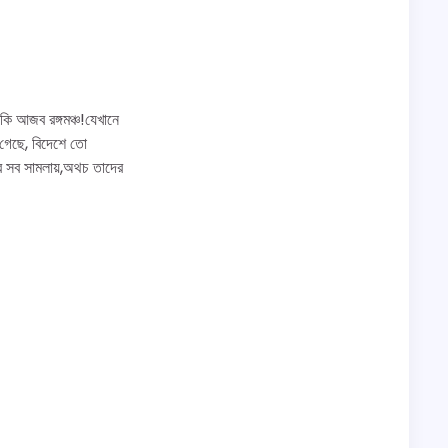
কি আজব রঙ্গমঞ্চ!যেখানে
গেছে, বিদেশে তো
বে সব সামলায়,অথচ তাদের