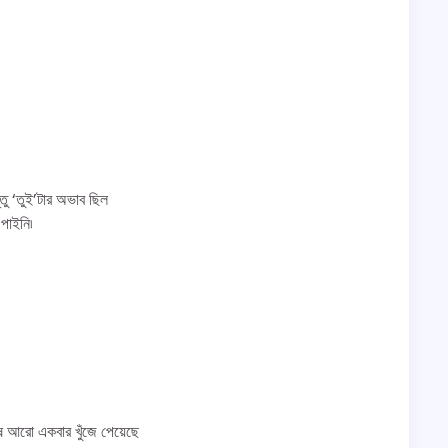
ু ‘তুই’টার অভাব ছিল
 পাইনি৷
েষে আরো একবার খুঁজে পেয়েছে