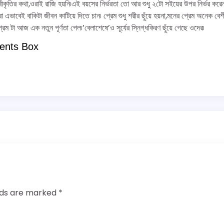
ীকৃতির কথা,ওরাই রাজি হয়নি৷এই বয়সের নির্ভরতা তো আর শুধু ২টো সইয়ের উপর নির্ভর করে
া এভাবেই বাকিটা জীবন কাটিয়ে দিতে চান৷ প্রেম শুধু শরীর ছুঁয়ে হয়না,মনের প্রেম অনেক ব
রেম টা আজ এক নতুন পূর্ণতা পেল৷’বেলাশেষে’ও সূর্যের স্নিগ্ধকিরণ ছুঁয়ে গেছে ওদের৷
ents Box
elds are marked
*