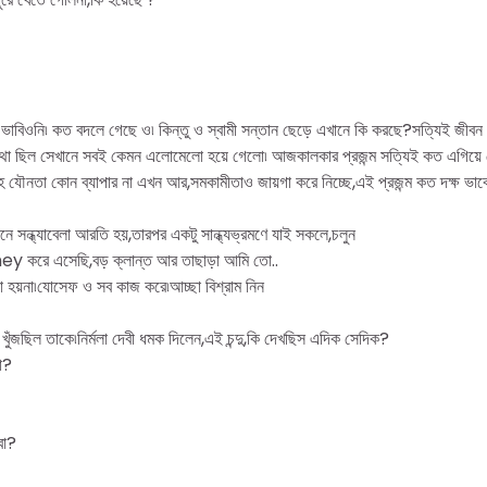
ো ভাবিওনি৷ কত বদলে গেছে ও৷ কিন্তু ও স্বামী সন্তান ছেড়ে এখানে কি করছে?সত্যিই জীবন 
 কথা ছিল সেখানে সবই কেমন এলোমেলো হয়ে গেলো৷ আজকালকার প্রজন্ম সত্যিই কত এগিয়ে 
হ যৌনতা কোন ব্যাপার না এখন আর,সমকামীতাও জায়গা করে নিচ্ছে,এই প্রজন্ম কত দক্ষ ভা
ে সন্ধ্যাবেলা আরতি হয়,তারপর একটু সান্ধ্যভ্রমণে যাই সকলে,চলুন
ey করে এসেছি,বড় ক্লান্ত আর তাছাড়া আমি তো..
 হয়না৷যোসেফ ও সব কাজ করে৷আচ্ছা বিশ্রাম নিন
 চোখ খুঁজছিল তাকে৷নির্মলা দেবী ধমক দিলেন,এই চন্দু,কি দেখছিস এদিক সেদিক?
া?
বো?