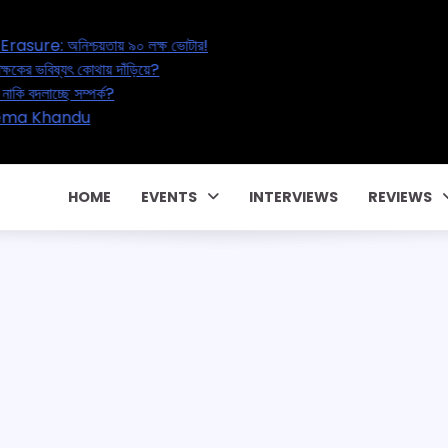
s Great Electoral Erasure: অনিশ্চয়তায় ৯০ লক্ষ ভোটার!
tion Reset: ২০ লক্ষ শিক্ষকের ভবিষ্যৎ কোথায় দাঁড়িয়ে?
Affair – বাড়ছে পরকীয়া, নাকি বদলাচ্ছে সম্পর্ক?
ার পারিবারিক কন্ট্রাক্টে! CM Pema Khandu
ালিয়াতি!
HOME
EVENTS
INTERVIEWS
REVIEWS