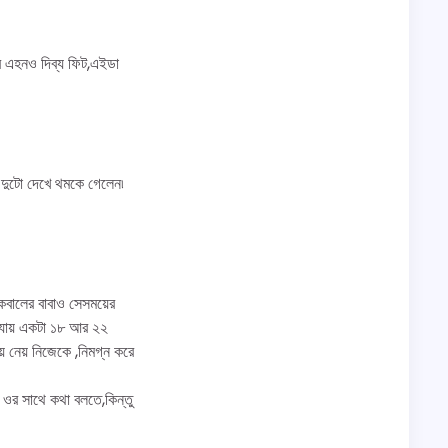
ে এহনও দিব্য ফিট,এইডা
 দুটো দেখে থমকে গেলেন৷
ইকবালের বাবাও সেসময়ের
ে যায় একটা ১৮ আর ২২
িয়ে নেয় নিজেকে ,নিমগ্ন করে
 ওর সাথে কথা বলতে,কিন্তু