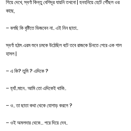
গিয়ে দেখে, স্বর্ণা কিন্তু বেশিদূর যায়নি তখনো | হনহনিয়ে হেটে পৌঁছল ওর
কাছে,
– বলছি কি বৃষ্টিতে ভিজবেন না.. এই নিন ছাতা..
স্বর্ণা হঠাৎ এরম শুনে চমকে উঠেছিল বটে তবে রাজকে চিনতে পেরে এক গাল
হাসল |
– এ কি? তুমি ? এদিকে ?
– হ্যাঁ..মানে.. আমি তো এদিকেই থাকি..
– ও.. তা ছাতা কথা থেকে যোগাড় করলে ?
– ওই অমলদার থেকে… পরে দিয়ে দেব..