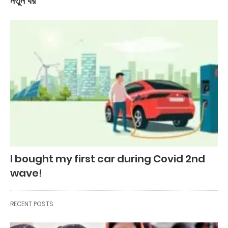
নতুন ঘর
I bought my first car during Covid 2nd
wave!
RECENT POSTS