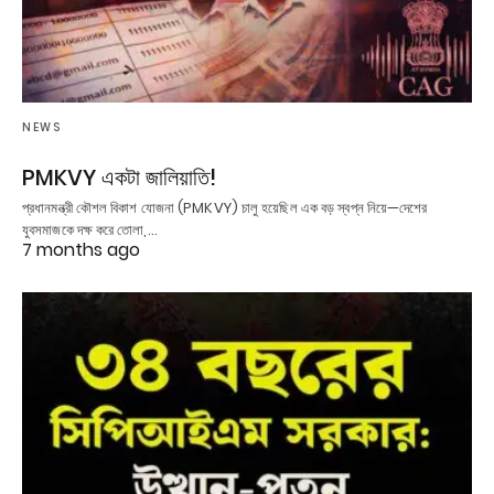
NEWS
PMKVY একটা জালিয়াতি!
প্রধানমন্ত্রী কৌশল বিকাশ যোজনা (PMKVY) চালু হয়েছিল এক বড় স্বপ্ন নিয়ে—দেশের
যুবসমাজকে দক্ষ করে তোলা,…
7 months ago