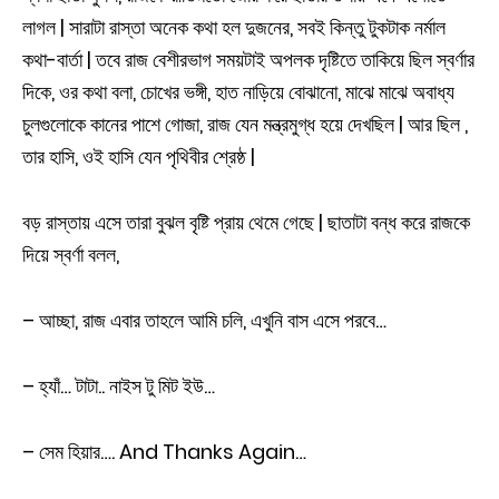
লাগল | সারাটা রাস্তা অনেক কথা হল দুজনের, সবই কিন্তু টুকটাক নর্মাল
কথা-বার্তা | তবে রাজ বেশীরভাগ সময়টাই অপলক দৃষ্টিতে তাকিয়ে ছিল স্বর্ণার
দিকে, ওর কথা বলা, চোখের ভঙ্গী, হাত নাড়িয়ে বোঝানো, মাঝে মাঝে অবাধ্য
চুলগুলোকে কানের পাশে গোজা, রাজ যেন মন্ত্রমুগ্ধ হয়ে দেখছিল | আর ছিল ,
তার হাসি, ওই হাসি যেন পৃথিবীর শ্রেষ্ঠ |
বড় রাস্তায় এসে তারা বুঝল বৃষ্টি প্রায় থেমে গেছে | ছাতাটা বন্ধ করে রাজকে
দিয়ে স্বর্ণা বলল,
– আচ্ছা, রাজ এবার তাহলে আমি চলি, এখুনি বাস এসে পরবে…
– হ্যাঁ… টাটা.. নাইস টু মিট ইউ…
– সেম হিয়ার…. And Thanks Again…