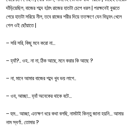
দাঁড়িয়েছিল, বাজের শব্দে হঠাৎ রাজের হাতটা চেপে ধরল | পরক্ষনেই বুঝতে
পেরে হাতটা সরিয়ে নীল, তবে রাজের শরীর দিয়ে ততক্ষণে যেন বিদ্যুৎ খেলে
গেল ওই ছোঁয়াতে |
– সরি সরি, কিছু মনে করো না…
– হ্যাঁ?.. ওহ.. না না, ঠিক আছে, মনে করার কি আছে ?
– না, মানে আমার বাজের শব্দে খুব ভয় লাগে..
– ওহ, আচ্ছা… হ্যাঁ অনেকের থাকে বটে…
– হুম… আচ্ছা, এতক্ষণ ধরে কথা বলছি, নামটাই কিন্তু জানা হয়নি… আমার
নাম স্বর্ণা.. তোমার ?