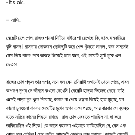
-Its ok..
– আসি..
মেয়েটি চলে গেল, রাজও পয়সা মিটিয়ে বাইরে পা রেখেছে কি, হঠাৎ ঝমঝমিয়ে
বৃষ্টি নামল | রাস্তায় লোকজন ছোটাছুটি করে শেড খুঁজতে লাগল , রাজ সামনেই
মেস নিয়ে থাকে, সবে ভাবছে ভিজেই চলে যাবে, ওই মেয়েটি ছুটে ঢুকে এল
ভেতরে |
রাজের চোখ পড়ল তার ওপর, মনে হল যেন দুনিয়াটা ওখানেই থেমে গেছে, এরম
অপরূপ দৃশ্য সে জীবনে কখনো দেখেনি | মেয়েটি হাল্কা ভিজেছ গেছে, তাই
এসেই লম্বা চুল খুলে দিয়েছে, রুমাল না পেয়ে ওড়না দিয়েই হাত মুছছে, ঘন
কালো চুলগুলো বারবার মেয়েটির মুখের ওপর এসে পরছে, আর বারবার সে ব্যস্ত
হাতে সরিয়ে কানের পিছনে রাখছে | রাজ চোখ ফেরাতে পারছিল না, হা করে
তাকিয়েছিল ওই দিকে | কে জানে কতক্ষণ ওইভাবে তাকিয়েছিল সে, যেন এক
ঘোরে চলে গেছিল | ঘোর কাটল, সামনেই কোথাও বাজ পরাতে | কাছেই মেয়েটি