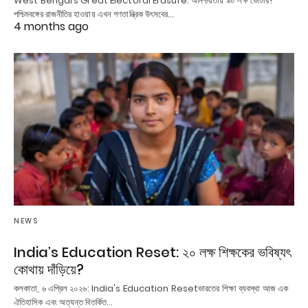
West Bengal’s Great Electoral Erasure: অনিশ্চয়তায় ৯০ লক্ষ ভোটার!
পশ্চিমবঙ্গের রাজনীতির হাওয়ায় এখন গণতান্ত্রিক উৎসবের…
4 months ago
NEWS
India’s Education Reset: ২০ লক্ষ শিক্ষকের ভবিষ্যৎ
কোথায় দাঁড়িয়ে?
কলকাতা, ৬ এপ্রিল ২০২৬: India's Education Resetভারতের শিক্ষা ব্যবস্থা আজ এক
ঐতিহাসিক এবং অত্যন্ত বিতর্কিত…