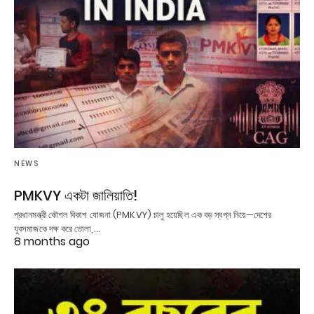
NEWS
PMKVY একটা জালিয়াতি!
প্রধানমন্ত্রী কৌশল বিকাশ যোজনা (PMKVY) চালু হয়েছিল এক বড় স্বপ্ন নিয়ে—দেশের
যুবসমাজকে দক্ষ করে তোলা,…
8 months ago