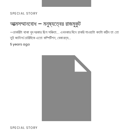
SPECIAL STORY
আত্মসম্মানবোধ – মনুষ্যত্বের রাজমুকুট
—চাকরিটা থাকা খুব দরকার ছিল সঞ্চিতা... এখনকার দিনে চাকরি পাওয়াটা কতটা কঠিন তা তো
তুই জানিস। চারিদিকে এতো কম্পিটিশন, বেকারত্ব…
5 years ago
SPECIAL STORY