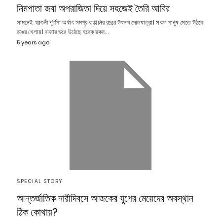
নিমপাতা জবা অপরাজিতা দিয়ে সহজেই তৈরি আবির
সামনেই ফাল্গুনী পূর্ণিমা অর্থাৎ সমগ্র বাঙালির রঙের উৎসব দোলযাত্রা। সকল মানুষ মেতে উঠবে
রঙের খেলায়। বাজার ভরে উঠেছে হরেক রকম…
5 years ago
SPECIAL STORY
আন্তর্জাতিক নারীদিবসে আজকের যুগের মেয়েদের অবস্থান
ঠিক কোথায়?