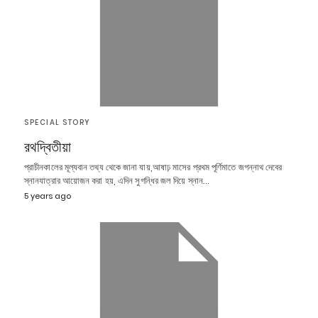
SPECIAL STORY
রথদ্বিতীয়া
প্রাচীনকালের মূল্যবান তথ্য থেকে জানা যায়,আষাঢ় মাসের প্রথম পূর্ণিমাতে জগন্নাথ দেবের
স্নানযাত্রার আয়োজন করা হয়, এদিন সুগন্ধির জল দিয়ে স্নান…
5 years ago