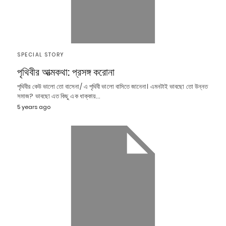
SPECIAL STORY
পৃথিবীর আত্মকথা: প্রসঙ্গ করোনা
পৃথিবীর কেউ ভালো তো বাসেনা/ এ পৃথিবী ভালো বাসিতে জানেনা। এমনটাই ভাবছো তো উন্নত
সমাজ? ভাবছো এত কিছু এক ধাক্কায়…
5 years ago