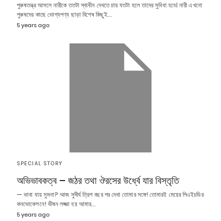
পুরুষতন্ত্র আসলে নারীকে ততটা স্বাধীন দেখতে চায় যতটা হলে তাদের সুবিধা হবে। নারী এখনো
পুরুষদের কাছে ভোগ্যপণ্য ছাড়া বিশেষ কিছুই…
5 years ago
SPECIAL STORY
অভিভাবকত্ব – জঠর তথা ঔরসের উর্ধ্বে যার বিস্তৃতি
— ভাবা যায় সুমনা? আজ সুদীর্ঘ ত্রিশ বছর পর দেখা তোমার সঙ্গে! তোমারই মেয়ের পিএইচডির
কনভোকেশনে! ভীষন লজ্জা হয় আমার…
5 years ago