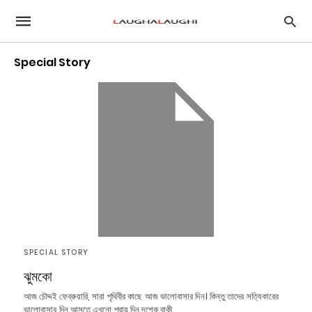
Special Story
SPECIAL STORY
ঝুমকো
আজ চৌদ্দই ফেব্রুয়ারি, সারা পৃথিবীর কাছে আজ ভালোবাসার দিন। কিন্তু তাদের সত্যিকারের
ভালোবাসার দিন আসতে এখনো প্রায় দিন দশেক বাকী,…