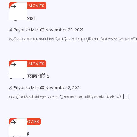
1 min read
0
ENGLISH MOVIES
কার্টুন- সিনেমা
Priyanka Mitra
November 20, 2021
ছোটোবেলায় সবথেকে মজার বিষয় ছিল কার্টুন দেখা। স্কুল ছুটি হোক কিংবা পড়াতে অল্পস্বল্প ফাঁকি
1 min read
0
ENGLISH MOVIES
টু অল দ্য বয়েজ পার্ট-১
Priyanka Mitra
November 2, 2021
রোম্যান্টিক সিনেমা যদি পছন্দ হয় তবে, ‘টু অল দ্য বয়েজ: আই হ্যভ লাভ্ড বিফোর’ এই […]
1 min read
0
HINDI MOVIES
থ্রি ইডিয়ট