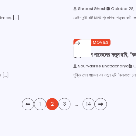
Shreosi Ghosh
October 28, 
াকে নেয়, […]
তেইশ ঘন্টা ষাট মিনিট প্রকাশক: পত্রভারতী
0 min read
0
BENGALI MOVIES
মুক্তি পেল পাভেলের নতুন ছবি, “
Souryasree Bhattacharya
O
ের […]
মুক্তি পেল পাভেল এর নতুন ছবি “কলকাতা চলন
1
2
3
…
14