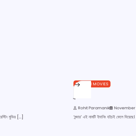
1 min read
0
BENGALI MOVIES
মন্দার
Rohit Paramanik
November 2
েস্টিং মুভির […]
‘মন্দার’ এই নামটি ইদানিং হইচই ফেলে দিয়েছে। 