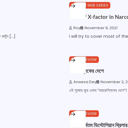
4 min read
0
ENGLISH WEB SERIES
Lack of X-factor in Nar
Roy
November 9, 2021
 কার্টুন […]
I will try to cover most of th
1 min read
0
BOOK REVIEW
হায়রোগ্লিফের দেশে
Anwesa Dey
November 2, 2
এই পুজোয় ঘুরে এলাম “হায়রোগ্লিফের দেশে”।
1 min read
0
BOOK REVIEW
বাংলার দীর্ঘতম ডিস্টোপিয়ান থ্রিলার