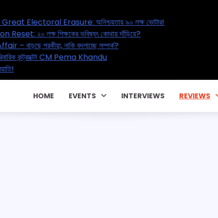
ral Erasure: অনিশ্চয়তায় ৯০ লক্ষ ভোটার!
্ষ শিক্ষকের ভবিষ্যৎ কোথায় দাঁড়িয়ে?
কীয়া, নাকি বদলাচ্ছে সম্পর্ক?
্রাক্টে! CM Pema Khandu
HOME
EVENTS
INTERVIEWS
REVIEWS