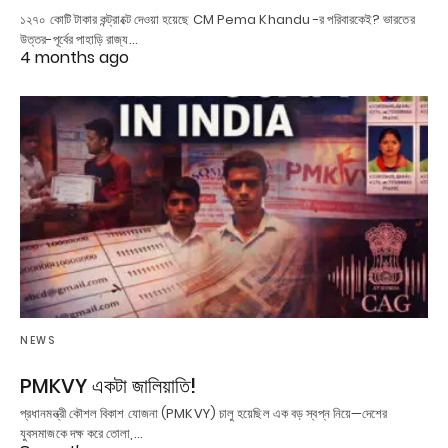
১২৭০ কোটি টাকার কন্ট্রাক্টে দেওয়া হয়েছে CM Pema Khandu -র পরিবারকেই? ভারতের
উত্তর-পূর্বের পাহাড়ি রাজ্য…
4 months ago
NEWS
PMKVY একটা জালিয়াতি!
প্রধানমন্ত্রী কৌশল বিকাশ যোজনা (PMKVY) চালু হয়েছিল এক বড় স্বপ্ন নিয়ে—দেশের
যুবসমাজকে দক্ষ করে তোলা,…