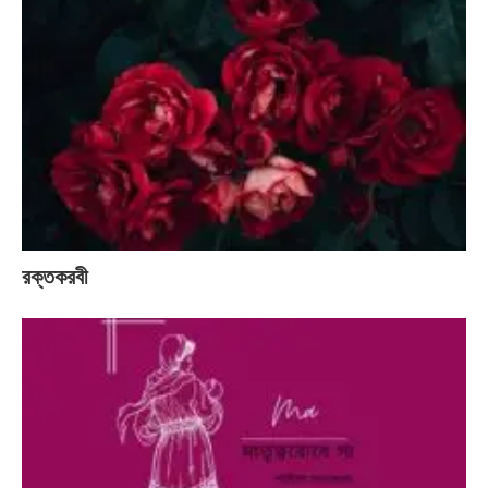
রক্তকরবী