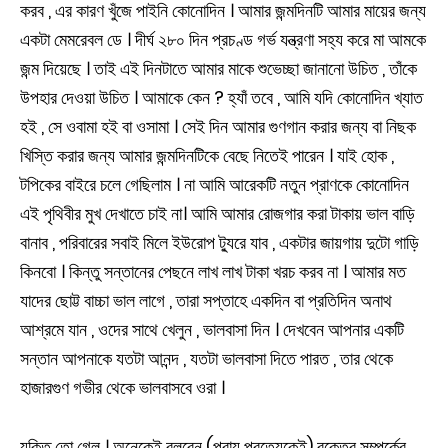
করব , এর কারণ খুঁজে পাইনি কোনোদিন । আমার জন্মদিনটি আমার মায়ের জন্য
একটা মেমরেবল ডে । দীর্ঘ ২৮০ দিন প্রচণ্ড গর্ভ যন্ত্রণা সহ্য করে মা আমকে
জন্ম দিয়েছে । তাই এই দিনটাতে আমার মাকে শুভেচ্ছা জানানো উচিত , তাঁকে
উপহার দেওয়া উচিত । আমাকে কেন ? হ্যাঁ তবে , আমি যদি কোনোদিন খ্যাত
হই , সে ওবামা হই বা ওসামা । সেই দিন আমার গুণগান করার জন্য বা নিছক
খিস্তি করার জন্য আমার জন্মদিনটিকে বেছে নিতেই পারেন । যাই হোক ,
টপিকের বাইরে চলে গেছিলাম । না আমি আরেকটি নতুন প্রাণকে কোনোদিন
এই পৃথিবীর মুখ দেখাতে চাই না। আমি আমার রোজগার করা টাকায় ভাল বাড়ি
বানাব , পরিবারের সবাই মিলে ইউরোপ ট্যুরে যাব , একটার জায়গায় দুটো গাড়ি
কিনবো । কিন্তু সন্তানের পেছনে লাখ লাখ টাকা খরচ করব না । আমার মত
যাদের ছোট্ট বাচ্চা ভাল লাগে , তারা সপ্তাহে একদিন বা প্রতিদিন অনাথ
আশ্রমে যান , ওদের সাথে খেলুন , ভালবাসা দিন । দেখবেন আপনার একটি
সন্তান আপনাকে যতটা আনন্দ , যতটা ভালবাসা দিতে পারত , তার থেকে
হাজারগুণ গভীর থেকে ভালবাসবে ওরা ।
যুক্তি তো গেল । অনেকেই বলবেন (প্রায় প্রত্যেকেই) রক্তের সম্পর্কের