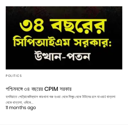
POLITICS
পশ্চিমবঙ্গে ৩৪ বছরের CPIM সরকার
হলদিয়াতে পেট্রোকেমিক্যাল কারখানা শুরু হওয়া থেকে সিঙ্গুর থেকে টাটাদের চলে যাওয়া। বান্তলা
থেকে ধান্তলা, ওদিকে…
11 months ago