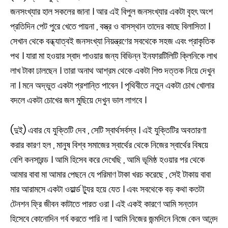
জনসংখ্যার হাল সকলের জানা । আর এই বিপুল জনসংখ্যার একটা বৃহৎ অংশ
প্রতিদিন পেট পুরে খেতে পায়না , বস্ত্র ও বাসস্থান তাদের কাছে বিলাসিতা ।
সেখান থেকে বন্ধ্যাত্বই জনসংখ্যা নিয়ন্ত্রণের সবথেকে সহজ এবং প্রাকৃতিক
পথ । যারা মা হওয়ার স্বাদ পাওয়ার জন্য বিভিন্ন ইনফারটিলিটি ক্লিনিকে লাখ
লাখ টাকা ঢালছেন । তারা অনাথ আশ্রম থেকে একটা শিশু দত্তক নিয়ে দেখুন
না । মনে অদ্ভুত একটা প্রশান্তি পাবেন । পৃথিবীতে নতুন একটা চোখ খোলার
বদলে একটা চোখের জল মুছিয়ে দেখুন ভাল লাগবে ।
(দুই) এবার যে যুক্তিটি দেব , সেটি স্বার্থসর্বস্ব । এই যুক্তিটির অবতারণা
করার কারণ হল , মানুষ বিশ্ব সমাজের স্বার্থের থেকে নিজের স্বার্থের বিষয়ে
বেশি কনসারন্ড । আমি হিসেব করে দেখেছি , আমি ভূমিষ্ঠ হওয়ার পর থেকে
আমার বাবা মা আমার পেছনে যে পরিমাণ টাকা খরচ করেছে , সেই টাকায় বাবা
মার আরামসে একটা ওয়ার্ল্ড ট্যুর হয়ে যেত । এবং সবথেকে বড় কথা কতটা
টেনশন ফ্রি জীবন কাটাতে পারত ওরা । এই একই কারণে আমি সন্তান
হিসেবে কোনোদিন গর্ব করতে পারি না । আমি নিজের জন্মদিনে নিজে কেন আনন্দ