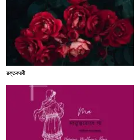
রক্তকরবী