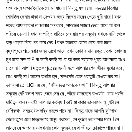
সঙ্গে অন্য সম্পর্কগুলিকে মেলান যায়না । কিন্তু যখন ষোল বছরের কিশোর
মোবাইল কেনার টাকা না দেওয়ার জন্য নিজের মায়ের পেতে ছুরি মারে । যখন
শহুরে আদবকায়দা না জানার অপরাধে , সমাজের সামনে ছেলে মাকে মা বলে
পরিচয় দেয়না । যখন সম্পত্তি হাতিয়ে নেওয়ার পর সন্তান বাবাকে বাড়ি থেকে
ঘাড় ধাক্কা দিয়ে বের করে দেয় । যখন হাজারো ছেলে মেয়ে বাবা মাকে
বৃদ্ধাশ্রমে পচে মরার জন্য রেখে আসে তখন কোথায় যায় রক্ত , তখন কোথায়
মুখ ঢাকে সম্পর্ক ? না আমি বলছি না যে আপনার দত্তক পুত্র আপনাকে দুঃখ
দেবে না । আপনি দত্তক পুত্রের জননী হলে আপনার শেষ জীবন সুখের হবে ,
তাও বলছি না । আসল কথাটা হল , সম্পর্কের কোন গ্যারান্টি দেওয়া যায় না ।
ভালবাসা তো LIC নয় যে , “ জীবনভর আপকে সাথ ’’ । কিন্তু আপনার
সন্তান বেশিরভাগ সময় ভেবে নেয় যে , তাঁকে ভালবেসে যাওয়াটা , তার প্রতি
দায়িত্ব পালন করাটা আপনার কর্তব্য । তাই মা বাবার ভালবাসার মূল্যটা সে
বেশিরভাগ সময়ই উপলব্ধি করতে পারে না । কিন্তু যাকে আপনি ফুটপাথ
থেকে তুলে এনে মাতৃস্নেহে মানুষ করবেন , সে বুঝবে ভালবাসার মানে । সে
জানবে যে আপনার ভালবাসার কোন মূল্যই সে এ জীবনে চোকাতে পারবে না ।