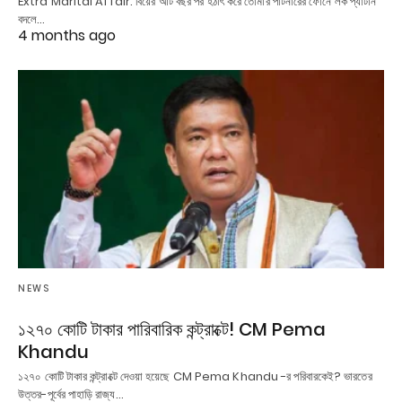
Extra Marital Affair: বিয়ের আট বছর পর হঠাৎ করে তোমার পার্টনারের ফোনে লক প্যাটার্ন
বদলে…
4 months ago
NEWS
১২৭০ কোটি টাকার পারিবারিক কন্ট্রাক্টে! CM Pema
Khandu
১২৭০ কোটি টাকার কন্ট্রাক্টে দেওয়া হয়েছে CM Pema Khandu -র পরিবারকেই? ভারতের
উত্তর-পূর্বের পাহাড়ি রাজ্য…