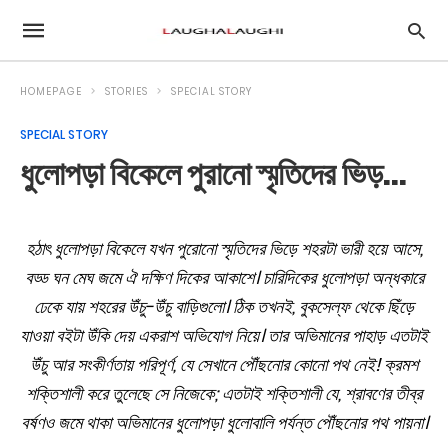
HOMEPAGE
STORIES
SPECIAL STORY
SPECIAL STORY
ধুলোপড়া বিকেলে পুরানো স্মৃতিদের ভিড়…
হঠাৎ ধুলোপড়া বিকেলে যখন পুরোনো স্মৃতিদের ভিড়ে শহরটা ভারী হয়ে আসে,
বড্ড ঘন মেঘ জমে ঐ দক্ষিণ দিকের আকাশে।
চারিদিকের ধুলোপড়া অন্ধকারে
ঢেকে যায় শহরের উঁচু-উঁচু বাড়িগুলো।
ঠিক তখনই, বুকসেল্ফ থেকে ছিঁড়ে
যাওয়া বইটা উঁকি দেয় একরাশ অভিযোগ নিয়ে।
তার অভিমানের পাহাড় এতটাই
উঁচু আর সংকীর্ণতায় পরিপূর্ণ, যে সেখানে পৌঁছনোর কোনো পথ নেই!
ক্রমশ
শক্তিশালী করে তুলেছে সে নিজেকে;
এতটাই শক্তিশালী যে, শ্রাবণের তীব্র
বর্ষণও জমে থাকা অভিমানের ধুলোপড়া ধুলোবালি পর্যন্ত পৌঁছনোর পথ পায়না।