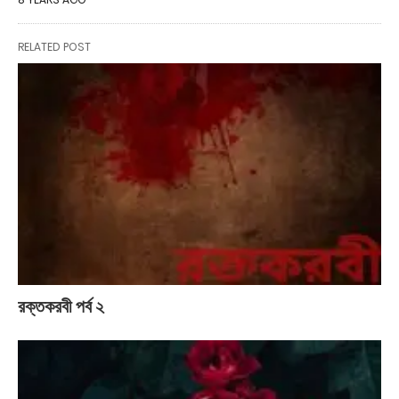
RELATED POST
রক্তকরবী পর্ব ২