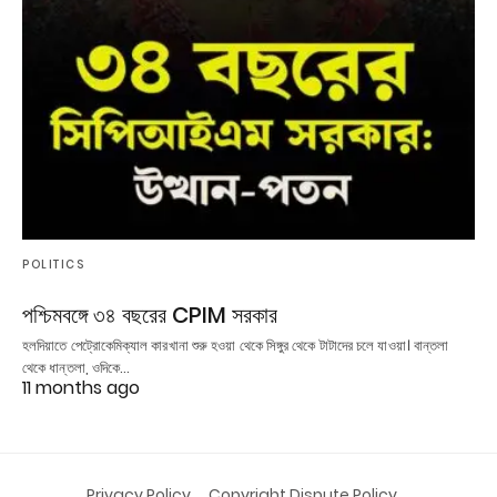
POLITICS
পশ্চিমবঙ্গে ৩৪ বছরের CPIM সরকার
হলদিয়াতে পেট্রোকেমিক্যাল কারখানা শুরু হওয়া থেকে সিঙ্গুর থেকে টাটাদের চলে যাওয়া। বান্তলা
থেকে ধান্তলা, ওদিকে…
11 months ago
Privacy Policy
Copyright Dispute Policy