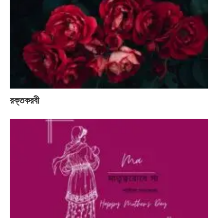
রক্তকরবী