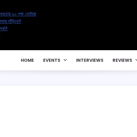
lectoral Erasure: অনিশ্চয়তায় ৯০ লক্ষ ভোটার!
 ২০ লক্ষ শিক্ষকের ভবিষ্যৎ কোথায় দাঁড়িয়ে?
ড়ছে পরকীয়া, নাকি বদলাচ্ছে সম্পর্ক?
ক কন্ট্রাক্টে! CM Pema Khandu
HOME
EVENTS
INTERVIEWS
REVIEWS