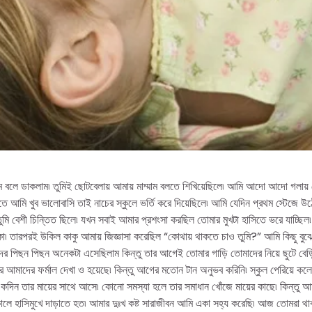
 বলে ডাকলাম৷ তুমিই ছোটবেলায় আমায় মাম্মাম বলতে শিখিয়েছিলে৷ আমি আদো আদো গলায় ত
তে আমি খুব ভালোবাসি তাই নাচের স্কুলে ভর্তি করে দিয়েছিলে৷ আমি যেদিন প্রথম স্টেজে উ
মি বেশী চিন্তিত ছিলে৷ যখন সবাই আমার প্রশংসা করছিল তোমার মুখটা হাসিতে ভরে যাচ্ছিল
কা৷ তারপরই উকিল কাকু আমায় জিজ্ঞাসা করেছিল “কোথায় থাকতে চাও তুমি?” আমি কিছু বুঝ
ের পিছন পিছন অনেকটা এসেছিলাম কিন্তু তার আগেই তোমার গাড়ি তোমাদের নিয়ে ছুটে বে
বার আমাদের ফর্মাল দেখা ও হয়েছে৷ কিন্তু আগের মতোন টান অনুভব করিনি৷ স্কুল পেরিয়ে 
ষার কদিন তার মায়ের সাথে আসে৷ কোনো সমস্যা হলে তার সমাধান খোঁজে মায়ের কাছে৷ কিন্তু
লে হাসিমুখে দাড়াতে হত৷ আমার দুঃখ কষ্ট সারাজীবন আমি একা সহ্য করেছি৷ আজ তোমরা থা