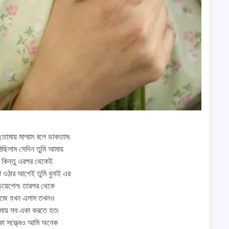
োমায় মাম্মাম বলে ডাকতাম৷
ঠেছিলাম সেদিন তুমি আমায়
৷ কিন্তু এরপর থেকেই
ে ওঠার আগেই তুমি বুনাই এর
ড়িয়েগেল৷ তারপর থেকে
কলেজে যখন এলাম তখনও
 আমায় সব একা করতে হত৷
কা সত্ত্বেও আমি অনেক