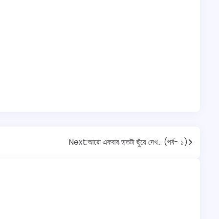
Next:
আরো একবার হাতটা ছুঁয়ে দেখ… (পর্ব- ১)