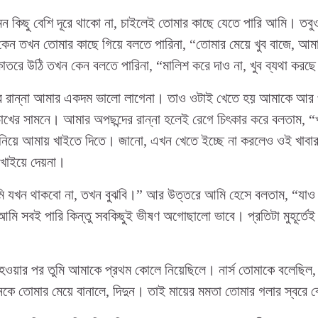
মন কিছু বেশি দূরে থাকো না, চাইলেই তোমার কাছে যেতে পারি আমি। তবু
 কেন তখন তোমার কাছে গিয়ে বলতে পারিনা, “তোমার মেয়ে খুব বাজে, আ
তরে উঠি তখন কেন বলতে পারিনা, “মালিশ করে দাও না, খুব ব্যথা করছ
ের রান্না আমার একদম ভালো লাগেনা। তাও ওটাই খেতে হয় আমাকে আর 
োখের সামনে। আমার অপছন্দের রান্না হলেই রেগে চিৎকার করে বলতাম, 
বানিয়ে আমায় খাইতে দিতে। জানো, এখন খেতে ইচ্ছে না করলেও ওই খাবা
খাইয়ে দেয়না।
মি যখন থাকবো না, তখন বুঝবি।” আর উত্তরে আমি হেসে বলতাম, “যা
 আমি সবই পারি কিন্তু সবকিছুই ভীষণ অগোছালো ভাবে। প্রতিটা মুহূর্তে
 হওয়ার পর তুমি আমাকে প্রথম কোলে নিয়েছিলে। নার্স তোমাকে বলেছিল
ে তোমার মেয়ে বানালে, দিদুন। তাই মায়ের মমতা তোমার গলার স্বরে 