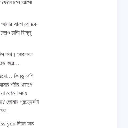
 সব ফেলে চলে আসো
ুমি আমার আগে বোনকে
রও ঠাম্মি কিন্তু
মিস করি। আজকাল
চ্ছে করে…
করবো… কিন্তু বেশি
আমার শরীর খারাপে
নো না কোনো সময়
য়? তোমার প্রত্যেকটা
 দেয়।
iss you দিদুন আর