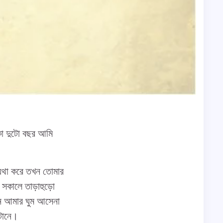
া দুটো বছর আমি
ব্যথা করে তখন তোমার
ন সকালে তাড়াহুড়ো
খন আমার ঘুম আসেনা
টানে।