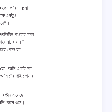
ও কেন পারিনা বলো
মাকে একটুও
ে যে”।
প্রতিদিন খাওয়ার সময়
“খাবোনা, যাও।”
রটাই খেতে হয়
ও তো, আমি একাই সব
ই আমি টের পাই তোমার
, “সতীন এসেছে
বেশি ভেসে ওঠে।