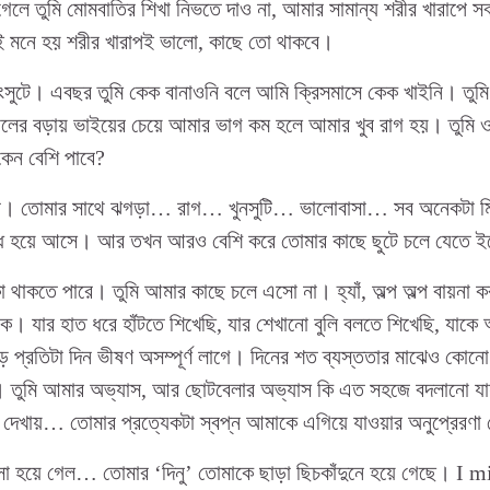
েলে তুমি মোমবাতির শিখা নিভতে দাও না, আমার সামান্য শরীর খারাপে
 মনে হয় শরীর খারাপই ভালো, কাছে তো থাকবে।
িংসুটে। এবছর তুমি কেক বানাওনি বলে আমি ক্রিসমাসে কেক খাইনি। ত
তালের বড়ায় ভাইয়ের চেয়ে আমার ভাগ কম হলে আমার খুব রাগ হয়। তুমি ওদে
েন বেশি পাবে?
রি। তোমার সাথে ঝগড়া… রাগ… খুনসুটি… ভালোবাসা… সব অনেকটা 
্ধ হয়ে আসে। আর তখন আরও বেশি করে তোমার কাছে ছুটে চলে যেতে ই
থাকতে পারে। তুমি আমার কাছে চলে এসো না। হ্যাঁ, অল্প অল্প বায়না 
ে। যার হাত ধরে হাঁটতে শিখেছি, যার শেখানো বুলি বলতে শিখেছি, যাকে 
ড়ে প্রতিটা দিন ভীষণ অসম্পূর্ণ লাগে। দিনের শত ব্যস্ততার মাঝেও কো
। তুমি আমার অভ্যাস, আর ছোটবেলার অভ্যাস কি এত সহজে বদলানো যা
দেখায়… তোমার প্রত্যেকটা স্বপ্ন আমাকে এগিয়ে যাওয়ার অনুপ্রেরণা
া হয়ে গেল… তোমার ‘দিনু’ তোমাকে ছাড়া ছিচকাঁদুনে হয়ে গেছে। I m