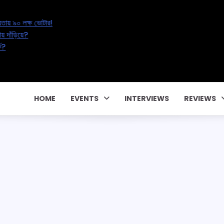
Electoral Erasure: অনিশ্চয়তায় ৯০ লক্ষ ভোটার!
: ২০ লক্ষ শিক্ষকের ভবিষ্যৎ কোথায় দাঁড়িয়ে?
ড়ছে পরকীয়া, নাকি বদলাচ্ছে সম্পর্ক?
িক কন্ট্রাক্টে! CM Pema Khandu
HOME
EVENTS
INTERVIEWS
REVIEWS