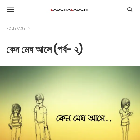
HOMEPAGE
কেন মেঘ আসে (পর্ব- ২)