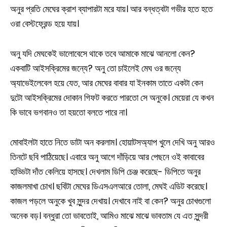
অনুর প্রতি মেঘের ক্রাশ ব্যাপারটা মরে যায়। আর বন্ধত্বটা গভীর হতে হতে
ওরা বেস্টফ্রেন্ড হয়ে যায়।
অনু যদি মেঘকেই ভালোবেসে থাকে তবে আমাকে মাঝে আনলো কেন?
একবাটি আইসক্রিমের জন্যে? অনু তো চাইলেই মেঘ ওর জন্যে
অ্যাভেইলেবেল হয়ে যেত, আর মেঘের বাবার যা ইনকাম তাতে একটা কেন
দুটো আইসক্রিমের দোকান গিফট করতে পারতো সে অনুকে। মেয়েরা যে কখন
কি ভাবে ভগবানও তা হয়তো বলতে পারে না।
মোবাইলটা হাতে নিতে ডাটা অন করলাম। হোয়াটসঅ্যাপ খুলে দেখি অনু আরও
তিনটে ছবি পাঠিয়েছে। এবারে অনু আগে দাঁড়িয়ে আর পেছনে ওই কাবাবের
হাড্ডিটা দাঁত কেলিয়ে হাসছে। দেখলাম ডিপি চেঞ্জ করেছে- ডিপিতে অনুর
কাজলমাখা চোখ। ছবিটা মেঘের ডিএসএলআরে তোলা, মেঘই এডিট করেছে।
কাজল পড়লে অনুকে খুব সুন্দর দেখায়। দেখাবে নাই বা কেন? অনুর চোখগুলো
অনেক বড়। বন্ধুরা তো ভাবতোই, আমিও মাঝে মাঝে ভাবতাম যে এত সুন্দরী