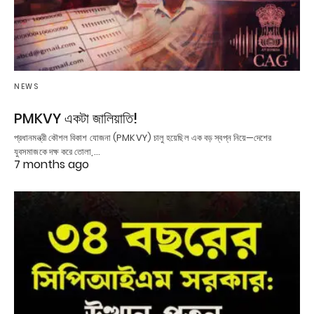
NEWS
PMKVY একটা জালিয়াতি!
প্রধানমন্ত্রী কৌশল বিকাশ যোজনা (PMKVY) চালু হয়েছিল এক বড় স্বপ্ন নিয়ে—দেশের
যুবসমাজকে দক্ষ করে তোলা,…
7 months ago