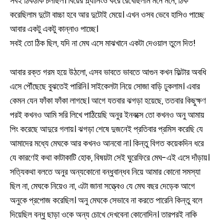
সবই ঠিকঠাক চলছিল। বিয়ের প্ল্যানিংও করে রেখেছিলাম মনে মনে, ঠিক
করেছিলাম দুটো বাচ্চা হবে আর দুটোই মেয়ে। এখন ওসব ভেবে হাসিও পাচ্ছে
আবার একটু একটু কান্নাও পাচ্ছে।
সবই তো ঠিক ছিল, যদি না মেঘ এসে মাঝখানে একটা দেওয়াল তুলে দিত!
আবার রক্ত গরম হয়ে উঠলো, এসব ভাবতে ভাবতে আগুন কখন ফিল্টার অবধি
এসে পৌঁছেছে বুঝতেই পারিনি। সাইকেলটা নিয়ে সোজা বাড়ি ঢুকলাম। এবার
কেমন যেন ফাঁকা ফাঁকা লাগছে। আগে যতবার ঝগড়া হয়েছে, ততবার কিছুক্ষণ
পরই কখনও আমি সরি লিখে পাঠিয়েছি অনুর ইনবক্সে তো কখনও অনু আমায়
পিং করেছে আদুরে গলায়। ঝগড়া শেষে দুজনেই প্রতিবার প্রমিস করেছি যে
আমাদের মধ্যে মেঘকে আর কখনও আনবো না। কিন্তু বিগত কয়েকদিন ধরে
যে কারণেই কথা কাটাকাটি হোক, বিষয়টা সেই ঘুরেফিরে মেঘ-এই এসে দাঁড়ায়।
সত্যিকথা বলতে অনুর অন্যকোনো বন্ধুবান্ধব নিয়ে আমার কোনো সমস্যা
ছিল না, মেঘকে নিয়েও না, এটা জানা সত্ত্বেও যে মেঘ বছর দেড়েক আগে
অনুকে প্রপোজ করেছিল। অনু মেঘকে সেভাবে না করতে পারেনি কিন্তু বলে
দিয়েছিল বন্ধু ছাড়া ওকে অন্য চোখে দেখবেনা কোনোদিন। তারপরই নাকি