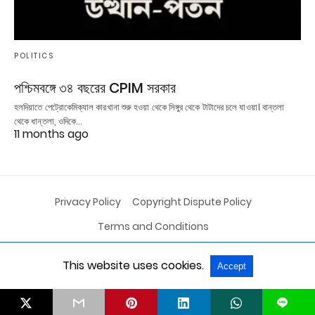
POLITICS
পশ্চিমবঙ্গে ৩৪ বছরের CPIM সরকার
হলদিয়াতে পেট্রোকেমিক্যাল কারখানা শুরু হওয়া থেকে সিঙ্গুর থেকে টাটাদের চলে যাওয়া। বান্তলা
থেকে ধান্তলা, ওদিকে…
11 months ago
Privacy Policy
Copyright Dispute Policy
Terms and Conditions
This website uses cookies.
Accept
All Rights Reserved
View Non-AMP Version
L