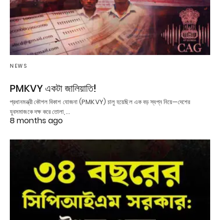
NEWS
PMKVY একটা জালিয়াতি!
প্রধানমন্ত্রী কৌশল বিকাশ যোজনা (PMKVY) চালু হয়েছিল এক বড় স্বপ্ন নিয়ে—দেশের
যুবসমাজকে দক্ষ করে তোলা,…
8 months ago