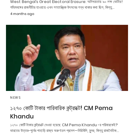
West Bengal’s Great Electoral Erasure: অনিশ্চয়তায় ৯০ লক্ষ ভোটার!
পশ্চিমবঙ্গের রাজনীতির হাওয়ায় এখন গণতান্ত্রিক উৎসবের গন্ধ থাকার কথা ছিল, কিন্তু…
4 months ago
NEWS
১২৭০ কোটি টাকার পারিবারিক কন্ট্রাক্টে! CM Pema
Khandu
১২৭০ কোটি টাকার কন্ট্রাক্টে দেওয়া হয়েছে CM Pema Khandu -র পরিবারকেই?
ভারতের উত্তর-পূর্বের পাহাড়ি রাজ্য অরুণাচল প্রদেশ—নিরিবিলি, সুন্দর, কিন্তু রাজনৈতিক…